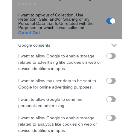
Το Google Assistant αποσύρεται από
Opted In
τα Android τηλέφωνα τον Σεπτέμβριο
I want to opt-out of Collection, Use,
Retention, Sale, and/or Sharing of my
Personal Data that Is Unrelated with the
Purposes for which it was collected.
Opted Out
Google consents
I want to allow Google to enable storage
related to advertising like cookies on web or
device identifiers in apps.
Μικροσκοπικό σύστημα λέιζερ
I want to allow my user data to be sent to
Google for online advertising purposes.
ανοίγει τον δρόμο για πειράματα
θεμελιώδους φυσικής στο διάστημα
I want to allow Google to send me
personalized advertising.
I want to allow Google to enable storage
related to analytics like cookies on web or
device identifiers in apps.