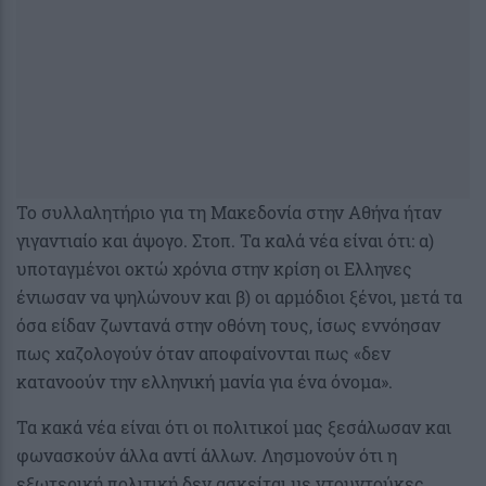
Το συλλαλητήριο για τη Μακεδονία στην Αθήνα ήταν
γιγαντιαίο και άψογο. Στοπ. Τα καλά νέα είναι ότι: α)
υποταγμένοι οκτώ χρόνια στην κρίση οι Ελληνες
ένιωσαν να ψηλώνουν και β) οι αρμόδιοι ξένοι, μετά τα
όσα είδαν ζωντανά στην οθόνη τους, ίσως εννόησαν
πως χαζολογούν όταν αποφαίνονται πως «δεν
κατανοούν την ελληνική μανία για ένα όνομα».
Τα κακά νέα είναι ότι οι πολιτικοί μας ξεσάλωσαν και
φωνασκούν άλλα αντί άλλων. Λησμονούν ότι η
εξωτερική πολιτική δεν ασκείται με ντουντούκες,