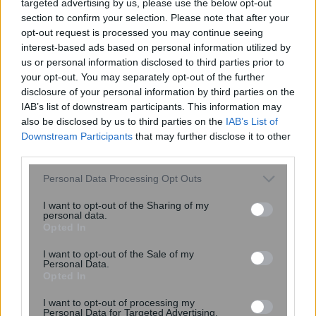
targeted advertising by us, please use the below opt-out
section to confirm your selection. Please note that after your
opt-out request is processed you may continue seeing
interest-based ads based on personal information utilized by
us or personal information disclosed to third parties prior to
Αυξημένη χοληστερίνη: Πότε δεν
your opt-out. You may separately opt-out of the further
είναι αναγκαία τα φάρμακα; Τι έδειξε
disclosure of your personal information by third parties on the
μελέτη
IAB’s list of downstream participants. This information may
also be disclosed by us to third parties on the
IAB’s List of
Downstream Participants
that may further disclose it to other
third parties.
Please note that this website/app uses one or more Google
Personal Data Processing Opt Outs
services and may gather and store information including but
not limited to your visit or usage behaviour. You may click to
I want to opt-out of the Sharing of my
personal data.
grant or deny consent to Google and its third-party tags to
Opted In
use your data for below specified purposes in below Google
consent section.
I want to opt-out of the Sale of my
Personal Data.
Opted In
I want to opt-out of processing my
Personal Data for Targeted Advertising.