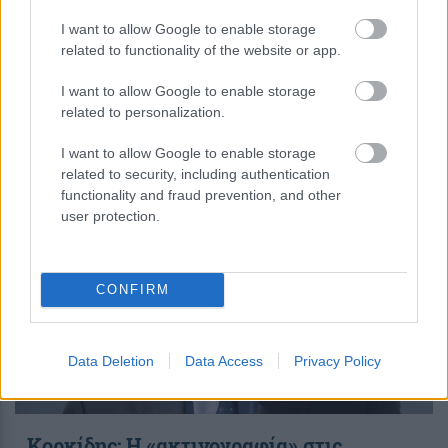
I want to allow Google to enable storage
related to functionality of the website or app.
περισσότερα
I want to allow Google to enable storage
related to personalization.
18:39
, 19 Αυγούστου 2025
||
Απόψεις
I want to allow Google to enable storage
related to security, including authentication
functionality and fraud prevention, and other
user protection.
CONFIRM
Data Deletion
Data Access
Privacy Policy
Κορκίδης: Η «ακτινογραφία» στις