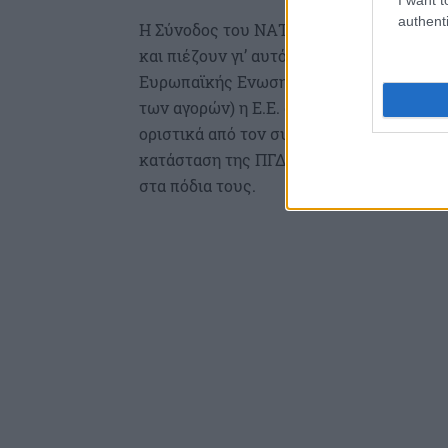
authenti
Η Σύνοδος του ΝΑΤΟ τον Ιούλιο του 2018
και πιέζουν γι’ αυτό. Οι Ευρωπαίοι εταίρ
Ευρωπαϊκής Ενωσης στα δυτικά Βαλκάνια 
των αγορών) η Ε.Ε. δικαιώνει απολύτως 
οριστικά από τον συνταγματικό αλυτρωτ
κατάσταση της ΠΓΔΜ αλλά και η οικονομί
στα πόδια τους.