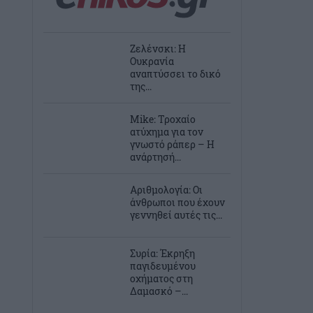
Ζελένσκι: Η
Ουκρανία
αναπτύσσει το δικό
της...
Mike: Τροχαίο
ατύχημα για τον
γνωστό ράπερ – Η
ανάρτησή...
Αριθμολογία: Οι
άνθρωποι που έχουν
γεννηθεί αυτές τις...
Συρία: Έκρηξη
παγιδευμένου
οχήματος στη
Δαμασκό –...