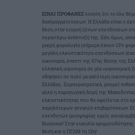
ΕΙΝΑΙ ΠΡΟΦΑΝΕΣ
λοιπόν, ότι το όλο θέ
διαπραγματεύσεων. Η Ελλάδα είναι ο έκ
θέση στην εισροή ξένων επενδύσεων στην
περαιτέρω ανάπτυξή της. Εάν, όμως, απο
μικρή φορολογία (σήμερα έχουν 13% φορο
μεγάλη ελκυστικότητα επενδύσεων (έχει
οικονομία, έναντι της 67ης θέσης της Ελ
ελληνική οικονομία σε μία «οικονομική 
οδηγήσει σε πολύ μεγαλύτερη οικονομική
Ελλάδας. Συμπερασματικά, μπορεί πιθαν
αλλά η παραγωγική δομή της Μακεδονίας
ελκυστικότητας που θα οφείλεται στο ερ
χαμηλότερων γενικών επιβαρύνσεων. Είν
επενδυτών μειοψηφίας εμείς καταλαμβάν
Business! Στην ευκολία χρηματοδότησης
θέση και η ΠΓΔΜ τη 12η!