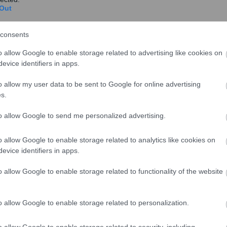
Out
consents
o allow Google to enable storage related to advertising like cookies on
ηροδοτήσει το μεταπολεμικό παρελθόν είναι το όνομα
evice identifiers in apps.
ρώην Γιουγκοσλαβική Δημοκρατία της Μακεδονίας».
ηροδοτεί βάρος. Στα ζητήματα εξωτερικής πολιτικής η
o allow my user data to be sent to Google for online advertising
οντικούς κινδύνους. Ετσι, οι εκκρεμότητες σε
s.
οχές όπως αυτές των Βαλκανίων, που ιστορικά
to allow Google to send me personalized advertising.
υξάνει την πιθανότητα μία μελλοντική γενιά (ή ακόμα
ής περιπέτεια. Αν θέλουμε, λοιπόν, να μειώσουμε τους
o allow Google to enable storage related to analytics like cookies on
έλος στις εκκρεμότητες που υπάρχουν (υφαλοκρηπίδα
evice identifiers in apps.
ώς, όμως, αυτό δεν είναι εύκολο να γίνει. Οπουδήποτε
o allow Google to enable storage related to functionality of the website
 οι λύσεις είναι πολύ δύσκολο να βρεθούν.
o allow Google to enable storage related to personalization.
νο πρόβλημα της ΠΓΔΜ.
o allow Google to enable storage related to security, including