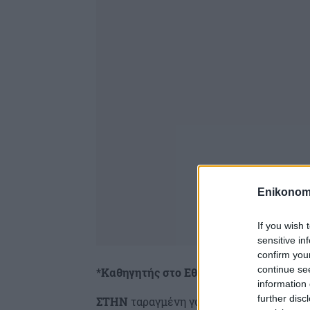
Enikonom
If you wish 
sensitive in
confirm you
continue se
*Καθηγητής στο Εθνικό Καποδιστριακό
information 
further disc
ΣΤΗΝ
ταραγμένη γωνία του κόσμου που 