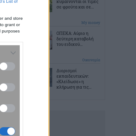
κυμαίνονται οι τιμές
B’s List of
σε φρούτα και σε...
er and store
2 ώρες πριν
My money
to grant or
ed purposes
ΟΠΕΚΑ: Αύριο η
δεύτερη καταβολή
του ειδικού...
3 ώρες πριν
Οικονομία
Διορισμοί
εκπαιδευτικών:
«Κλείδωσε» η
κλήρωση για τις...