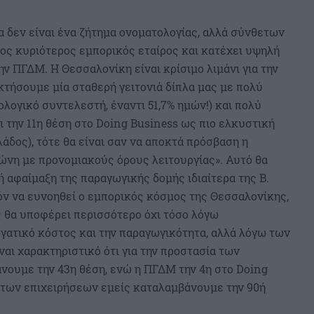
μα δεν είναι ένα ζήτημα ονοματολογίας, αλλά σύνθετων
τος κυριότερος εμπορικός εταίρος και κατέχει υψηλή
 ΠΓΔΜ. Η Θεσσαλονίκη είναι κρίσιμο λιμάνι για την
κτήσουμε μία σταθερή γειτονιά δίπλα μας με πολύ
λογικό συντελεστή, έναντι 51,7% ημών!) και πολύ
 την 11η θέση στο Doing Business ως πιο ελκυστική
λάδος), τότε θα είναι σαν να αποκτά πρόσβαση η
ζώνη με προνομιακούς όρους λειτουργίας». Αυτό θα
 αφαίμαξη της παραγωγικής δομής ιδιαίτερα της Β.
όν να ευνοηθεί ο εμπορικός κόσμος της Θεσσαλονίκης,
 θα υποφέρει περισσότερο όχι τόσο λόγω
γατικό κόστος και την παραγωγικότητα, αλλά λόγω των
αι χαρακτηριστικό ότι για την προστασία των
ουμε την 43η θέση, ενώ η ΠΓΔΜ την 4η στο Doing
 των επιχειρήσεων εμείς καταλαμβάνουμε την 90ή