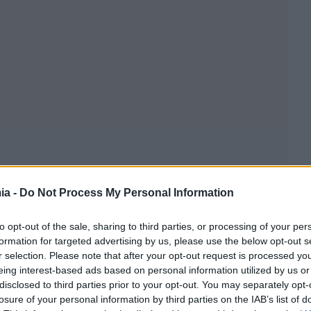
ia -
Do Not Process My Personal Information
to opt-out of the sale, sharing to third parties, or processing of your per
formation for targeted advertising by us, please use the below opt-out s
r selection. Please note that after your opt-out request is processed y
eing interest-based ads based on personal information utilized by us or
 Πανεπιστήμιο Αθηνών
disclosed to third parties prior to your opt-out. You may separately opt-
losure of your personal information by third parties on the IAB’s list of
βρίσκεται η
Ελλάδα
, από καιρού εις καιρόν