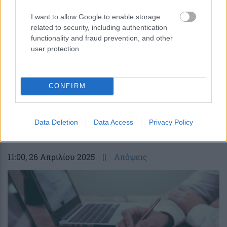
I want to allow Google to enable storage
related to security, including authentication
functionality and fraud prevention, and other
user protection.
CONFIRM
Κορκίδης: Η «ακτινογραφία» στις
τραπεζικές χρεώσεις
Data Deletion
Data Access
Privacy Policy
11:00
, 26 Απριλίου 2025
||
Απόψεις