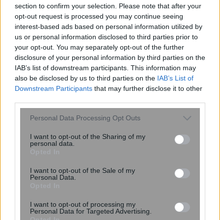
section to confirm your selection. Please note that after your
opt-out request is processed you may continue seeing
interest-based ads based on personal information utilized by
us or personal information disclosed to third parties prior to
your opt-out. You may separately opt-out of the further
#
ΕΥΔΑΠ
#
ΛΟΝΔΙΝΟ
disclosure of your personal information by third parties on the
IAB’s list of downstream participants. This information may
also be disclosed by us to third parties on the
IAB’s List of
Downstream Participants
that may further disclose it to other
share
third parties.
Please note that this website/app uses one or more Google
Personal Data Processing Opt Outs
services and may gather and store information including but
Σχόλια Αναγνωστών
not limited to your visit or usage behaviour. You may click to
I want to opt-out of the Sharing of my
personal data.
grant or deny consent to Google and its third-party tags to
σχολίασε και εσύ
Opted In
use your data for below specified purposes in below Google
consent section.
I want to opt-out of the Sale of my
Personal Data.
Opted In
I want to opt-out of processing my
Personal Data for Targeted Advertising.
Ακολουθήστε το
στο
Google News
Opted In