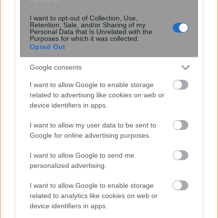
και μάθετε πρώτοι όλες τις ειδήσεις
I want to opt-out of Collection, Use,
Retention, Sale, and/or Sharing of my
Δείτε όλες τις τελευταίες
Ειδήσεις
από την Ελλάδα
Personal Data that Is Unrelated with the
Purposes for which it was collected.
και τον Κόσμο στο
Opted Out
Google consents
I want to allow Google to enable storage
related to advertising like cookies on web or
Ροή
Οικονομία
Επιχειρήσεις
Επικαιρότητα
device identifiers in apps.
I want to allow my user data to be sent to
1 ώρα πριν
Google for online advertising purposes.
Χρέη στο Δημόσιο: Αναλυτικός οδηγός
για ρυθμίσεις οφειλών σε 24, 48 και 72
I want to allow Google to send me
μηνιαίες δόσεις
personalized advertising.
I want to allow Google to enable storage
11 ώρες πριν
related to analytics like cookies on web or
Ταμείο Ανάκαμψης: Αγώνας δρόμου για
device identifiers in apps.
το τελευταίο αίτημα πληρωμής – Στο