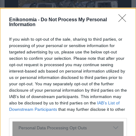
Enikonomia -
Do Not Process My Personal
Information
If you wish to opt-out of the sale, sharing to third parties, or
processing of your personal or sensitive information for
Ρίο ντε Τζανέιρο: Νέα τραγωδία –
targeted advertising by us, please use the below opt-out
Συντριβή ελικοπτέρου με τέσσερις
section to confirm your selection. Please note that after your
νεκρούς
opt-out request is processed you may continue seeing
interest-based ads based on personal information utilized by
us or personal information disclosed to third parties prior to
your opt-out. You may separately opt-out of the further
disclosure of your personal information by third parties on the
IAB’s list of downstream participants. This information may
also be disclosed by us to third parties on the
IAB’s List of
Downstream Participants
that may further disclose it to other
third parties.
Please note that this website/app uses one or more Google
Personal Data Processing Opt Outs
services and may gather and store information including but