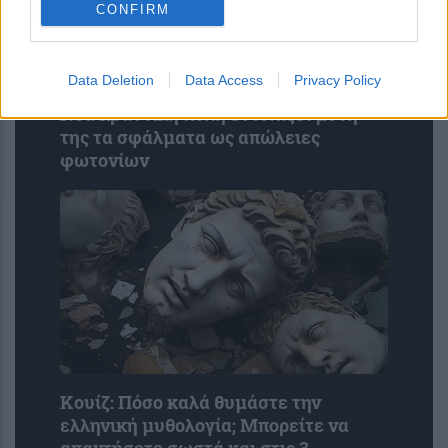
CONFIRM
Data Deletion
Data Access
Privacy Policy
Νέα κβαντική πύλη εντοπίζει μόνη
της τα σφάλματα ως απώλειες
φωτονίων
Κουίζ: Πόσο καλά θυμάστε την
ελληνική μυθολογία; Μπορείτε να