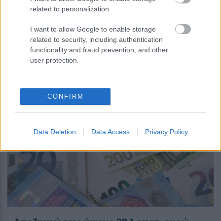
related to personalization.
Κάρτα Αγρότη: Τι αλλάζει από τις 28
I want to allow Google to enable storage
Αυγούστου
related to security, including authentication
functionality and fraud prevention, and other
user protection.
16:28
, 6 Αυγούστου 2026
||
Αγροτική ανάπτυξη
CONFIRM
Data Deletion
Data Access
Privacy Policy