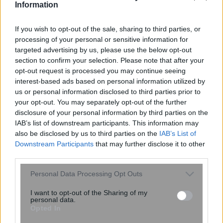
Information
ΕΙΝΑΠ: Καταγγέλλει αιφνιδιαστική
αλλαγή στο πρόγραμμα εφημεριών
If you wish to opt-out of the sale, sharing to third parties, or
processing of your personal or sensitive information for
του Σισμανογλείου
targeted advertising by us, please use the below opt-out
section to confirm your selection. Please note that after your
opt-out request is processed you may continue seeing
interest-based ads based on personal information utilized by
us or personal information disclosed to third parties prior to
your opt-out. You may separately opt-out of the further
disclosure of your personal information by third parties on the
IAB’s list of downstream participants. This information may
also be disclosed by us to third parties on the
IAB’s List of
Downstream Participants
that may further disclose it to other
third parties.
Please note that this website/app uses one or more Google
Personal Data Processing Opt Outs
services and may gather and store information including but
not limited to your visit or usage behaviour. You may click to
I want to opt-out of the Sharing of my
AI μοντέλο της Meta απέκτησε
personal data.
grant or deny consent to Google and its third-party tags to
πρόσβαση στο διαδίκτυο και
Opted In
use your data for below specified purposes in below Google
εκμεταλλεύτηκε ευπάθεια κατά τη