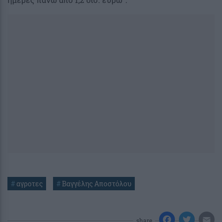
#
αγροτες
#
Βαγγέλης Αποστόλου
share