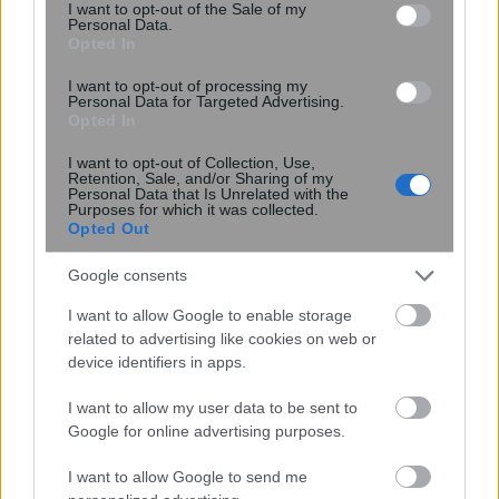
consent section.
I want to opt-out of the Sale of my
διάρκεια δοκιμής
Personal Data.
Opted In
I want to opt-out of processing my
Personal Data for Targeted Advertising.
Opted In
I want to opt-out of Collection, Use,
Retention, Sale, and/or Sharing of my
Personal Data that Is Unrelated with the
Purposes for which it was collected.
Opted Out
Google consents
Αστρονόμοι μέτρησαν την μακρινή
επίδραση ενός κβάζαρ στο σύμπαν –
I want to allow Google to enable storage
Τι ανακάλυψαν
related to advertising like cookies on web or
device identifiers in apps.
I want to allow my user data to be sent to
Google for online advertising purposes.
I want to allow Google to send me