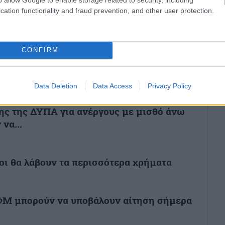
ό την Ελλάδα και τον Κόσμο στο
cation functionality and fraud prevention, and other user protection.
CONFIRM
Επικαιρότητα
Data Deletion
Data Access
Privacy Policy
ς της ΔΥΠΑ για ανέργους με μισθό άνω
να...
οι θα λάβουν τα περισσότερα χρήματα
ΑΦΜ μπορούν να υποβάλουν αίτηση σήμερα