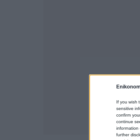
Enikonom
If you wish 
sensitive in
confirm you
continue se
information 
further disc