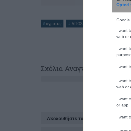
Opted 
Google 
#
αγροτες
#
ΑΠΟΖΗΜΙΩΣΕΙΣ
#
Ευάγγελο
I want t
web or d
I want t
purpose
Σχόλια Αναγνωστών
I want 
I want t
web or d
I want t
or app.
I want t
Ακολουθήστε το
στ
I want t