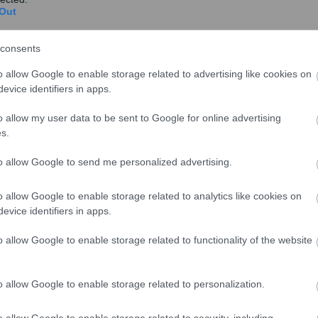
Out
consents
ς Αποστόλου
o allow Google to enable storage related to advertising like cookies on
evice identifiers in apps.
share
o allow my user data to be sent to Google for online advertising
s.
to allow Google to send me personalized advertising.
σχολίασε και εσύ
o allow Google to enable storage related to analytics like cookies on
evice identifiers in apps.
o allow Google to enable storage related to functionality of the website
o allow Google to enable storage related to personalization.
ο
Google News
και μάθετε πρώτοι όλες τις ειδήσεις
o allow Google to enable storage related to security, including