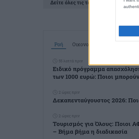
Δείτε όλες τις τελευταίες
Ειδήσεις
απ
authenti
Ροή
Οικονομία
Επιχειρήσεις
55 λεπτά πριν
Ειδικό πρόγραμμα απασχόληση
των 1000 ευρώ: Ποιοι μπορούν 
2 ώρες πριν
Δεκαπενταύγουστος 2026: Ποι
2 ώρες πριν
Τουρισμός για Όλους: Ποιοι 
– Βήμα βήμα η διαδικασία