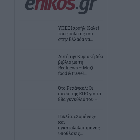
ΥΠΕΞ Ισραήλ: Καλεί
τους πολίτες του
στην Ελλάδα να...
Αυτή την Κυριακή δύο
βιβλία με τη
Realnews – Μαζί
food & travel...
Ότο Ρεχάγκελ: Οι
ευχές της EΠΟ για τα
88α γενέθλιά του –...
Γαλλία: «Χαμένες»
και
εγκαταλελειμμένες
υποθέσεις...