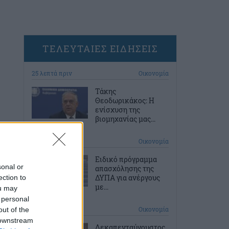
ΤΕΛΕΥΤΑΙΕΣ ΕΙΔΗΣΕΙΣ
25 λεπτά πριν
Οικονομία
Τάκης
Θεοδωρικάκος: Η
ενίσχυση της
βιομηχανίας μας...
55 λεπτά πριν
Οικονομία
Ειδικό πρόγραμμα
sonal or
απασχόλησης της
ΔΥΠΑ για ανέργους
ection to
με...
ou may
 personal
2 ώρες πριν
Οικονομία
out of the
 downstream
Δεκαπενταύγουστος