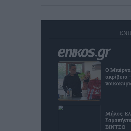
ENI
Ο Μπέρναμ
ακρίβεια 
νοικοκυρι
Μήλος: Ε
Σαρακήνικ
ΒΙΝΤΕΟ