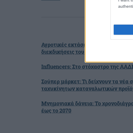
authenti
Αγροτικές εκτάσεις: Η ρύθμιση που 
διεκδικήσεις του Δημοσίου – Όλα ό
Influencers: Στο στόχαστρο της ΑΑ
Σούπερ μάρκετ: Τι δείχνουν τα νέα σ
ταχυκίνητων καταναλωτικών προϊ
Μνημονιακά δάνεια: Το χρονοδιάγρ
έως το 2070