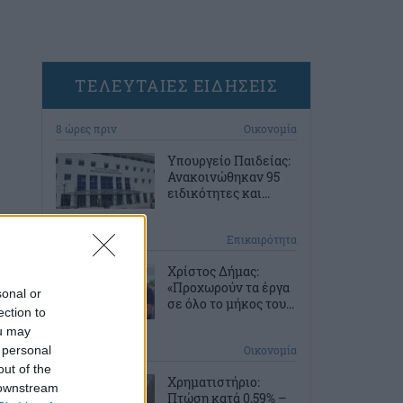
ΤΕΛΕΥΤΑΙΕΣ ΕΙΔΗΣΕΙΣ
8 ώρες πριν
Οικονομία
Υπουργείο Παιδείας:
Ανακοινώθηκαν 95
ειδικότητες και...
9 ώρες πριν
Επικαιρότητα
Χρίστος Δήμας:
«Προχωρούν τα έργα
sonal or
σε όλο το μήκος του...
ection to
ou may
 personal
9 ώρες πριν
Οικονομία
out of the
Χρηματιστήριο:
 downstream
Πτώση κατά 0,59% –