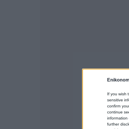
Enikonom
If you wish 
sensitive in
confirm you
continue se
information 
further disc