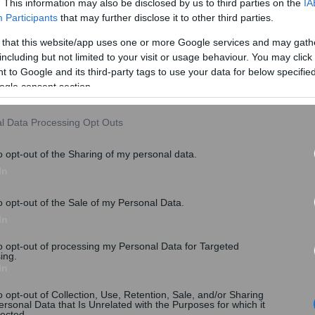
. This information may also be disclosed by us to third parties on the
IA
Participants
that may further disclose it to other third parties.
 that this website/app uses one or more Google services and may gath
including but not limited to your visit or usage behaviour. You may click 
τους 2025 σε καλλιέργειες φυτικής παραγωγής και
 to Google and its third-party tags to use your data for below specifi
έσω της Τραπέζης της Ελλάδος. Mε τη συγκεκριμένη
ogle consent section.
του εξαμήνου του τρέχοντος έτους, σχεδόν στο
ενων αποζημιώσεωνέτους 2025.
l Data Processing Opt Outs
o opt-out of the Sharing of my personal data.
In
o opt-out of the Sale of my Personal Data.
In
to opt-out of processing my Personal Data for Targeted
ing.
In
o opt-out of Collection, Use, Retention, Sale, and/or Sharing
ersonal Data that Is Unrelated with the Purposes for which it
lected.