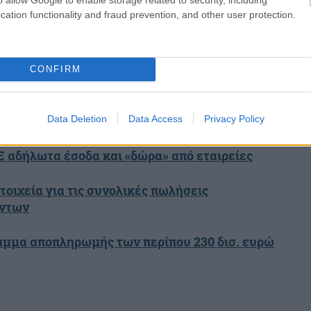
cation functionality and fraud prevention, and other user protection.
share
CONFIRM
απαλλάσσει χιλιάδες ιδιοκτήτες από τις
σα είπαν Χατζηδάκης- Σχοινάς
Data Deletion
Data Access
Privacy Policy
ΔΕ αδήλωτα έσοδα και «δώρα» από εταιρείες
τοιχεία για τις συνολικές πωλήσεις
όντων
αμμα αποπληρωμής των περίπου 230 δισ. ευρώ