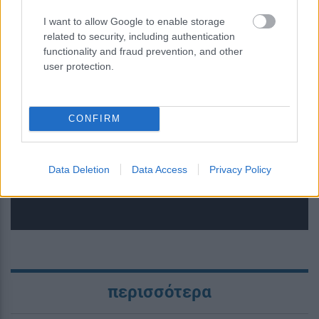
I want to allow Google to enable storage
related to security, including authentication
functionality and fraud prevention, and other
user protection.
Κουίζ: Πόσο καλά θυμάσαι την
ελληνική μυθολογία; Μπορείς να
CONFIRM
απαντήσεις σωστά και στις 3
ερωτήσεις;
Data Deletion
Data Access
Privacy Policy
περισσότερα