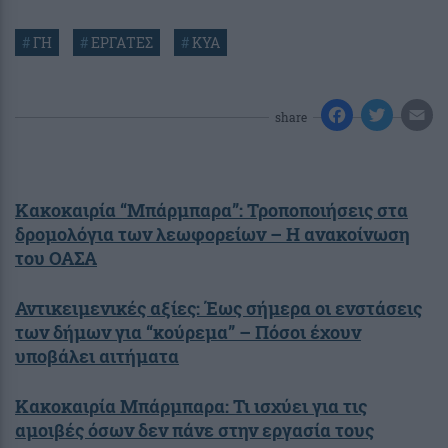
#
ΓΗ
#
ΕΡΓΑΤΕΣ
#
ΚΥΑ
share
Κακοκαιρία “Mπάρμπαρα”: Τροποποιήσεις στα
δρομολόγια των λεωφορείων – Η ανακοίνωση
του ΟΑΣΑ
Αντικειμενικές αξίες: Έως σήμερα οι ενστάσεις
των δήμων για “κούρεμα” – Πόσοι έχουν
υποβάλει αιτήματα
Κακοκαιρία Μπάρμπαρα: Τι ισχύει για τις
αμοιβές όσων δεν πάνε στην εργασία τους