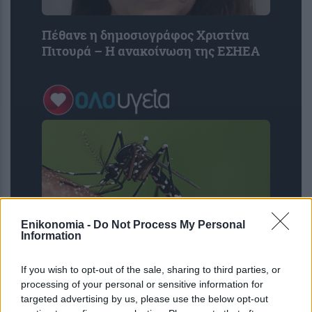
Πέθανε η δημοσιογράφος Χριστίνα
Πιτουρά – Η ανακοίνωση της ΕΣΗΕΑ
Enikonomia -
Do Not Process My Personal
Information
ΙΣΑ για έξαρση του ιού του Δυτικού
If you wish to opt-out of the sale, sharing to third parties, or
Νείλου στην Αττική: Ζητά άμεση
processing of your personal or sensitive information for
εντατικοποίηση των μέτρων κατά των
targeted advertising by us, please use the below opt-out