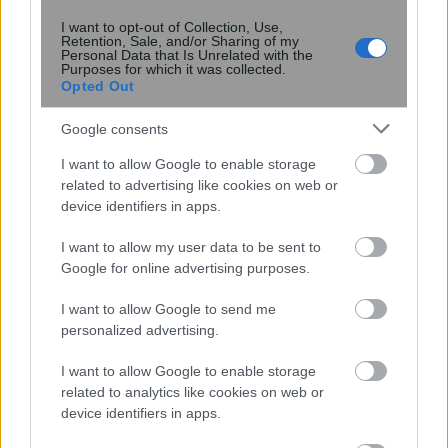
I want to opt-out of Collection, Use,
Retention, Sale, and/or Sharing of my
Personal Data that Is Unrelated with the
Purposes for which it was collected.
Opted Out
Google consents
AI μοντέλο της Meta απέκτησε
I want to allow Google to enable storage
πρόσβαση στο διαδίκτυο και
related to advertising like cookies on web or
εκμεταλλεύτηκε ευπάθεια κατά τη
device identifiers in apps.
διάρκεια δοκιμής
I want to allow my user data to be sent to
Google for online advertising purposes.
I want to allow Google to send me
personalized advertising.
I want to allow Google to enable storage
related to analytics like cookies on web or
device identifiers in apps.