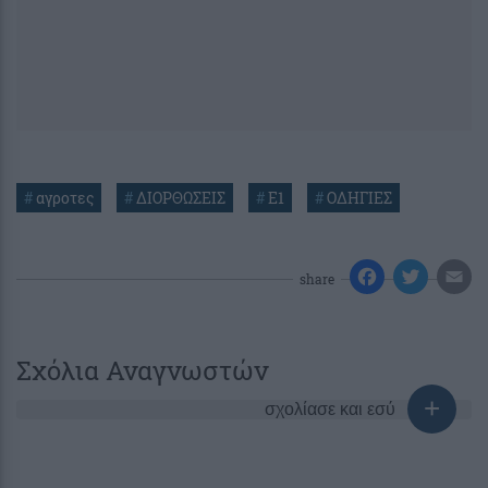
#
αγροτες
#
ΔΙΟΡΘΩΣΕΙΣ
#
Ε1
#
ΟΔΗΓΙΕΣ
share
Σχόλια Αναγνωστών
σχολίασε και εσύ