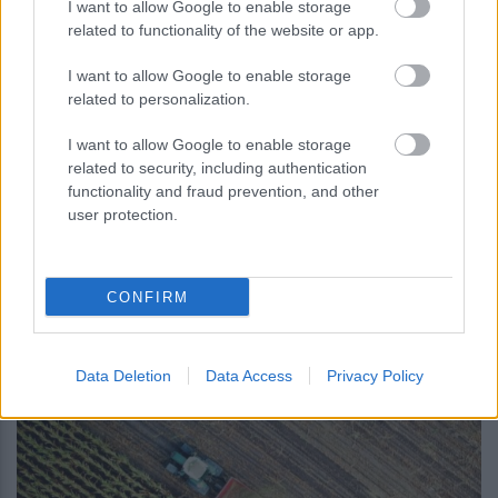
I want to allow Google to enable storage
Αστρονόμοι μέτρησαν την μακρινή
related to functionality of the website or app.
επίδραση ενός κβάζαρ στο σύμπαν –
Τι ανακάλυψαν
I want to allow Google to enable storage
related to personalization.
I want to allow Google to enable storage
related to security, including authentication
functionality and fraud prevention, and other
user protection.
περισσότερα
CONFIRM
Data Deletion
Data Access
Privacy Policy
17:28
, 6 Αυγούστου 2026
||
Αγροτική ανάπτυξη