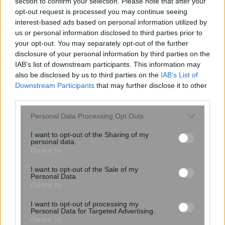
section to confirm your selection. Please note that after your
κουνουπιών
opt-out request is processed you may continue seeing
interest-based ads based on personal information utilized by
us or personal information disclosed to third parties prior to
your opt-out. You may separately opt-out of the further
disclosure of your personal information by third parties on the
IAB’s list of downstream participants. This information may
also be disclosed by us to third parties on the
IAB’s List of
Downstream Participants
that may further disclose it to other
third parties.
Please note that this website/app uses one or more Google
Personal Data Processing Opt Outs
ΕΙΝΑΠ: Καταγγέλλει αιφνιδιαστική
services and may gather and store information including but
αλλαγή στο πρόγραμμα εφημεριών
not limited to your visit or usage behaviour. You may click to
I want to opt-out of the Sharing of my
personal data.
grant or deny consent to Google and its third-party tags to
του Σισμανογλείου
Opted In
use your data for below specified purposes in below Google
consent section.
I want to opt-out of the Sale of my
Personal Data.
Opted In
I want to opt-out of processing my
Personal Data for Targeted Advertising.
Opted In