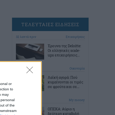
ΤΕΛΕΥΤΑΙΕΣ ΕΙΔΗΣΕΙΣ
32 λεπτά πριν
Επιχειρήσεις
Έρευνα της Deloitte:
Οι ελληνικές scale-
ups επιχειρήσεις...
1 ώρα πριν
Οικονομία
Λαϊκή αγορά: Πού
κυμαίνονται οι τιμές
sonal or
σε φρούτα και σε...
ection to
ou may
 personal
2 ώρες πριν
My money
out of the
ΟΠΕΚΑ: Αύριο η
 downstream
δεύτερη καταβολή