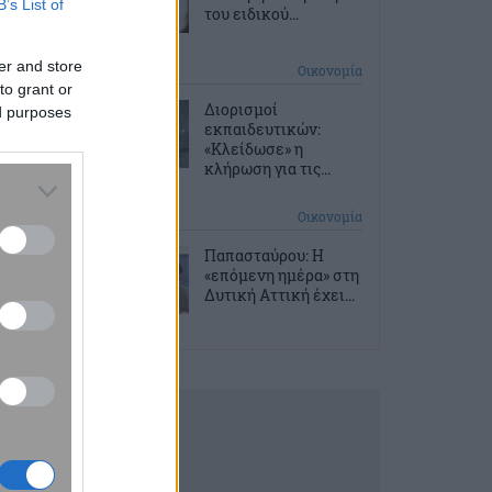
B’s List of
του ειδικού...
er and store
2 ώρες πριν
Οικονομία
to grant or
Διορισμοί
ed purposes
εκπαιδευτικών:
«Κλείδωσε» η
κλήρωση για τις...
3 ώρες πριν
Οικονομία
Παπασταύρου: Η
«επόμενη ημέρα» στη
Δυτική Αττική έχει...