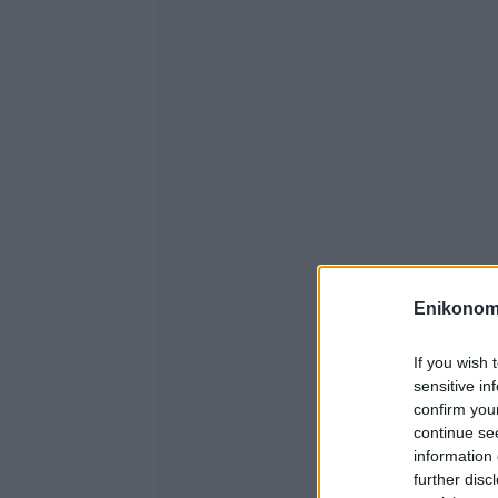
Enikonom
If you wish 
sensitive in
confirm you
continue se
information 
further disc