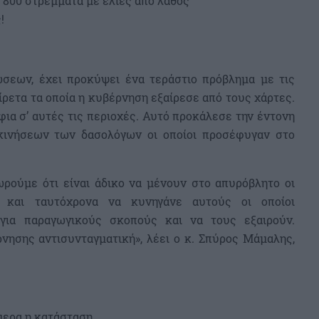
ο 800 στρέμματα με ελιές από λάθος
!
εων, έχει προκύψει ένα τεράστιο πρόβλημα με τις
ίρετα τα οποία η κυβέρνηση εξαίρεσε από τους χάρτες.
άφια σ’ αυτές τις περιοχές. Αυτό προκάλεσε την έντονη
κινήσεων των δασολόγων οι οποίοι προσέφυγαν στο
ρούμε ότι είναι άδικο να μένουν στο απυρόβλητο οι
α και ταυτόχρονα να κυνηγάνε αυτούς οι οποίοι
 για παραγωγικούς σκοπούς και να τους εξαιρούν.
ησης αντισυνταγματική», λέει ο κ. Σπύρος Μάμαλης,
μερα η κατάσταση