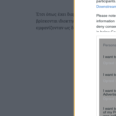
participants
Downstream 
Έτσι όπως έχει διαμορφωθεί η κατάστασ
Please note
βρίσκονται ιδιοκτησίες άνω του 1,5 εκατ
information 
deny consent
εμφανίζονταν ως δασικά ενώ με την πάρ
in below Go
Persona
I want t
Opted 
I want t
Opted 
I want 
Advertis
Opted 
I want t
of my P
was col