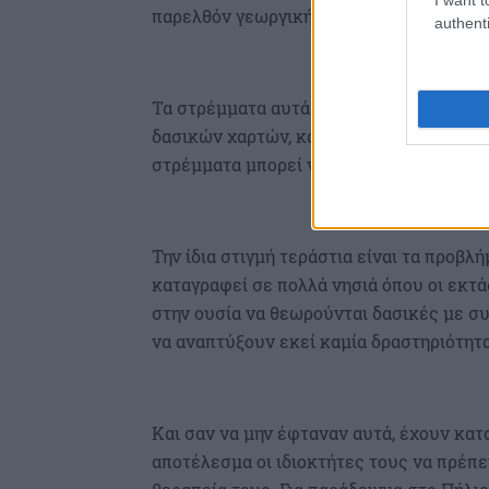
παρελθόν γεωργική χρήση είναι σήμερα 
authenti
Τα στρέμματα αυτά έχουν προκύψει με τ
δασικών χαρτών, κάτι που σημαίνει ότι
στρέμματα μπορεί να ξεπεράσουν τα 3 ε
Την ίδια στιγμή τεράστια είναι τα προβλ
καταγραφεί σε πολλά νησιά όπου οι εκτά
στην ουσία να θεωρούνται δασικές με συ
να αναπτύξουν εκεί καμία δραστηριότητα
Και σαν να μην έφταναν αυτά, έχουν κατ
αποτέλεσμα οι ιδιοκτήτες τους να πρέπε