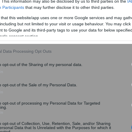
. This information may also be disclosed by us to third parties on the
IA
Participants
that may further disclose it to other third parties.
η, υπό αμφισβήτηση
 that this website/app uses one or more Google services and may gath
. στρεμμάτων τα οποία το 1945
including but not limited to your visit or usage behaviour. You may click 
 to Google and its third-party tags to use your data for below specifi
οδο των χρόνων έγιναν αγροτικά.
ogle consent section.
l Data Processing Opt Outs
o opt-out of the Sharing of my personal data.
In
o opt-out of the Sale of my Personal Data.
In
to opt-out of processing my Personal Data for Targeted
ing.
In
o opt-out of Collection, Use, Retention, Sale, and/or Sharing
ersonal Data that Is Unrelated with the Purposes for which it
lected.