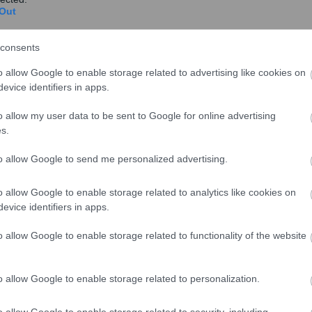
ων δασικών χαρτών
Out
ξαιρούνται των επιδοτήσεων για τις εκμεταλλεύσεις
consents
o allow Google to enable storage related to advertising like cookies on
evice identifiers in apps.
o allow my user data to be sent to Google for online advertising
s.
to allow Google to send me personalized advertising.
o allow Google to enable storage related to analytics like cookies on
evice identifiers in apps.
o allow Google to enable storage related to functionality of the website
o allow Google to enable storage related to personalization.
υ έχουν γεωργική χρήση
ις, ενώ 1.193.368 στρέμματα που είχαν στο
o allow Google to enable storage related to security, including