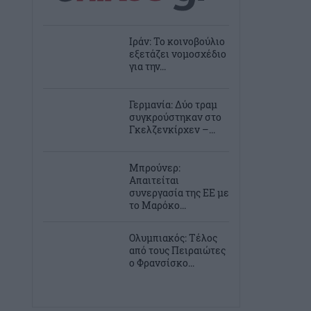
Ιράν: To κοινοβούλιο
εξετάζει νομοσχέδιο
για την...
Γερμανία: Δύο τραμ
συγκρούστηκαν στο
Γκελζενκίρχεν –...
Μπρούνερ:
Απαιτείται
συνεργασία της ΕΕ με
το Μαρόκο...
Ολυμπιακός: Τέλος
από τους Πειραιώτες
ο Φρανσίσκο...