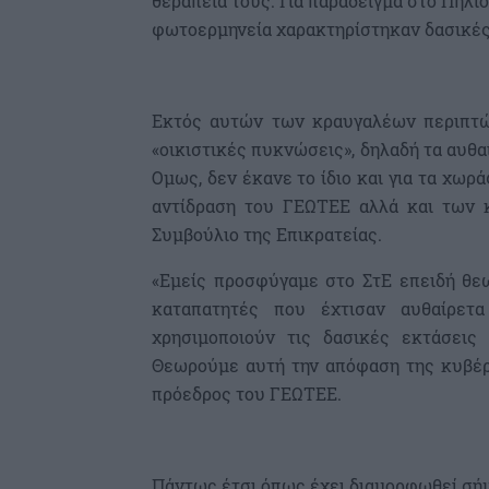
θεραπεία τους. Για παράδειγμα στο Πήλι
φωτοερμηνεία χαρακτηρίστηκαν δασικές
Εκτός αυτών των κραυγαλέων περιπτώσ
«οικιστικές πυκνώσεις», δηλαδή τα αυθα
Ομως, δεν έκανε το ίδιο και για τα χωρ
αντίδραση του ΓΕΩΤΕΕ αλλά και των 
Συμβούλιο της Επικρατείας.
«Εμείς προσφύγαμε στο ΣτΕ επειδή θεω
καταπατητές που έχτισαν αυθαίρετ
χρησιμοποιούν τις δασικές εκτάσεις
Θεωρούμε αυτή την απόφαση της κυβέρν
πρόεδρος του ΓΕΩΤΕΕ.
Πάντως έτσι όπως έχει διαμορφωθεί σή