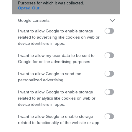
Purposes for which it was collected.
Opted Out
Google consents
Η OpenAI βάζει φρένο σε νέο μοντέλο
I want to allow Google to enable storage
λόγω ισχυρών δυνατοτήτων
related to advertising like cookies on web or
κυβερνοασφάλειας
device identifiers in apps.
I want to allow my user data to be sent to
Google for online advertising purposes.
I want to allow Google to send me
personalized advertising.
I want to allow Google to enable storage
related to analytics like cookies on web or
device identifiers in apps.
Νέα τεχνική αποκαλύπτει με ακρίβεια
I want to allow Google to enable storage
νανομέτρου τη συμπεριφορά 2D
related to functionality of the website or app.
υλικών