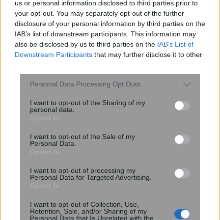
us or personal information disclosed to third parties prior to
your opt-out. You may separately opt-out of the further
disclosure of your personal information by third parties on the
IAB’s list of downstream participants. This information may
also be disclosed by us to third parties on the
IAB’s List of
Downstream Participants
that may further disclose it to other
third parties.
Please note that this website/app uses one or more Google
Personal Data Processing Opt Outs
Ενέσεις αδυνατίσματος: Προκαλούν
services and may gather and store information including but
τα GLP-1 τριχόπτωση; Μελέτη δείχνει
not limited to your visit or usage behaviour. You may click to
I want to opt-out of the Sharing of my
πώς επηρεάζει τα μαλλιά
personal data.
grant or deny consent to Google and its third-party tags to
Opted In
use your data for below specified purposes in below Google
consent section.
I want to opt-out of the Sale of my
Personal Data.
Opted In
I want to opt-out of processing my
Personal Data for Targeted Advertising.
Opted In
I want to opt-out of Collection, Use,
Retention, Sale, and/or Sharing of my
Personal Data that Is Unrelated with the