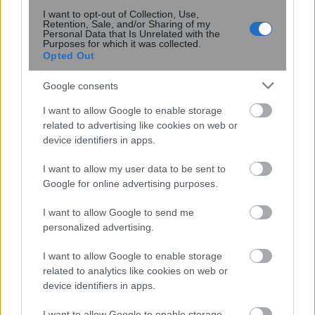
I want to opt-out of Collection, Use,
Retention, Sale, and/or Sharing of my
Personal Data that Is Unrelated with the
Purposes for which it was collected.
Opted Out
Ροή
Οικονομία
Επιχειρήσεις
Επικαιρότητα
Google consents
60 λεπτά πριν
I want to allow Google to enable storage
Πληθωρισμός: Πού μειώθηκαν και πού
related to advertising like cookies on web or
device identifiers in apps.
αυξήθηκαν οι τιμές τον Ιούλιο σε
σύγκριση με τον Ιούνιο
I want to allow my user data to be sent to
Google for online advertising purposes.
1 ώρα πριν
I want to allow Google to send me
Οργανωμένες παραλίες: Έως και 122
personalized advertising.
ευρώ μπορεί να κοστίσει μία
οικογενειακή εξόρμηση
I want to allow Google to enable storage
related to analytics like cookies on web or
device identifiers in apps.
2 ώρες πριν
Moneymaxxing: Η νέα τάση της Gen Z
I want to allow Google to enable storage