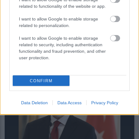
στα social media για τη διαχείριση των
related to functionality of the website or app.
οικονομικών
I want to allow Google to enable storage
related to personalization.
I want to allow Google to enable storage
related to security, including authentication
functionality and fraud prevention, and other
ENIKOS NETWORK
user protection.
CONFIRM
Data Deletion
Data Access
Privacy Policy