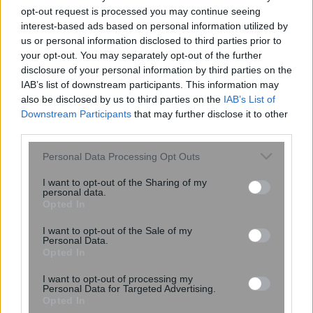
opt-out request is processed you may continue seeing
interest-based ads based on personal information utilized by
us or personal information disclosed to third parties prior to
share
your opt-out. You may separately opt-out of the further
disclosure of your personal information by third parties on the
IAB’s list of downstream participants. This information may
also be disclosed by us to third parties on the
IAB’s List of
Σχόλια Αναγνωστών
Downstream Participants
that may further disclose it to other
third parties.
σχολίασε και εσύ
Please note that this website/app uses one or more Google
Personal Data Processing Opt Outs
services and may gather and store information including but
not limited to your visit or usage behaviour. You may click to
I want to opt-out of the Sharing of my
personal data.
grant or deny consent to Google and its third-party tags to
Opted In
use your data for below specified purposes in below Google
consent section.
Ακολουθήστε το
I want to opt-out of the Sale of my
στο
Google News
Personal Data.
και μάθετε πρώτοι όλες τις ειδήσεις
Opted In
Δείτε όλες τις τελευταίες
Ειδήσεις
από την Ελλάδα
I want to opt-out of processing my
Personal Data for Targeted Advertising.
και τον Κόσμο στο
Opted In