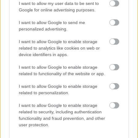
I want to allow my user data to be sent to
5 ώρες πριν
Google for online advertising purposes.
Οργανωμένες παραλίες: Έως και 122
ευρώ μπορεί να κοστίσει μία
I want to allow Google to send me
οικογενειακή εξόρμηση
personalized advertising.
I want to allow Google to enable storage
related to analytics like cookies on web or
device identifiers in apps.
I want to allow Google to enable storage
ENIKOS NETWORK
related to functionality of the website or app.
I want to allow Google to enable storage
related to personalization.
I want to allow Google to enable storage
related to security, including authentication
functionality and fraud prevention, and other
user protection.