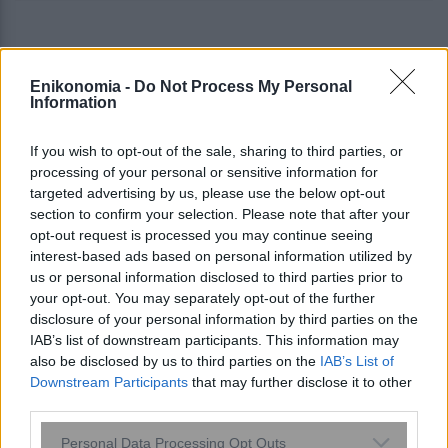
#
STARTUP
#
ΑΓΟΡΑ ΟΜΟΛΟΓΩΝ
Enikonomia -
Do Not Process My Personal
Information
share
If you wish to opt-out of the sale, sharing to third parties, or
processing of your personal or sensitive information for
targeted advertising by us, please use the below opt-out
Σχόλια Αναγνωστών
section to confirm your selection. Please note that after your
opt-out request is processed you may continue seeing
interest-based ads based on personal information utilized by
σχολίασε και εσύ
us or personal information disclosed to third parties prior to
your opt-out. You may separately opt-out of the further
disclosure of your personal information by third parties on the
IAB’s list of downstream participants. This information may
also be disclosed by us to third parties on the
IAB’s List of
Downstream Participants
that may further disclose it to other
Ακολουθήστε το
στο
Google News
third parties.
και μάθετε πρώτοι όλες τις ειδήσεις
Please note that this website/app uses one or more Google
Personal Data Processing Opt Outs