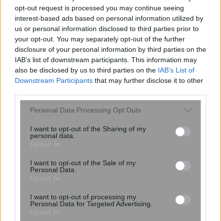
opt-out request is processed you may continue seeing
interest-based ads based on personal information utilized by
Αργολίδα: Κρατούσαν με τη βία
us or personal information disclosed to third parties prior to
αλλοδαπούς για να δουλεύουν στα
your opt-out. You may separately opt-out of the further
χωράφια
disclosure of your personal information by third parties on the
IAB’s list of downstream participants. This information may
also be disclosed by us to third parties on the
IAB’s List of
Downstream Participants
that may further disclose it to other
12:21
, 21 Νοεμβρίου 2016
||
Αγροτική ανάπτυξη
third parties.
Please note that this website/app uses one or more Google
Personal Data Processing Opt Outs
services and may gather and store information including but
not limited to your visit or usage behaviour. You may click to
I want to opt-out of the Sharing of my
personal data.
grant or deny consent to Google and its third-party tags to
Opted In
use your data for below specified purposes in below Google
consent section.
I want to opt-out of the Sale of my
Personal Data.
Opted In
I want to opt-out of processing my
Personal Data for Targeted Advertising.
Opted In