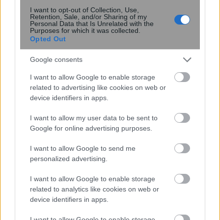
I want to opt-out of Collection, Use,
Το καθεστώς εργασίας και ασφάλισης
Retention, Sale, and/or Sharing of my
Personal Data that Is Unrelated with the
των αλλοδαπών εργατών γης
Purposes for which it was collected.
Opted Out
Google consents
19:45
, 16 Αυγούστου 2016
||
Επικαιρότητα
I want to allow Google to enable storage
related to advertising like cookies on web or
device identifiers in apps.
I want to allow my user data to be sent to
Google for online advertising purposes.
I want to allow Google to send me
personalized advertising.
I want to allow Google to enable storage
related to analytics like cookies on web or
device identifiers in apps.
Συλλήψεις αλλοδαπών στο Ηράκλειο για
I want to allow Google to enable storage