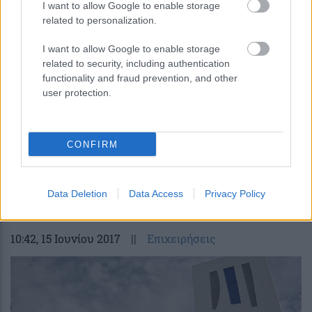
I want to allow Google to enable storage
related to personalization.
I want to allow Google to enable storage
related to security, including authentication
functionality and fraud prevention, and other
user protection.
Έτοιμο στο 90% κατασκευαστικά το
CONFIRM
αμαξοστάσιο του μετρό της
Θεσσαλονίκης στην Πυλαία
Data Deletion
Data Access
Privacy Policy
10:42
, 15 Ιουνίου 2017
||
Επιχειρήσεις