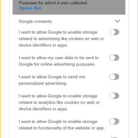
Purposes for which it was collected.
Opted Out
Google consents
I want to allow Google to enable storage
related to advertising like cookies on web or
device identifiers in apps.
I want to allow my user data to be sent to
Google for online advertising purposes.
I want to allow Google to send me
Μυλόπουλος – Αττικό Μετρό: Δε θα
personalized advertising.
κλείσει, ούτε θα μονοδρομηθεί η Εγνατία
I want to allow Google to enable storage
related to analytics like cookies on web or
device identifiers in apps.
23:30
, 2 Σεπτεμβρίου 2017
||
Επικαιρότητα
I want to allow Google to enable storage
related to functionality of the website or app.