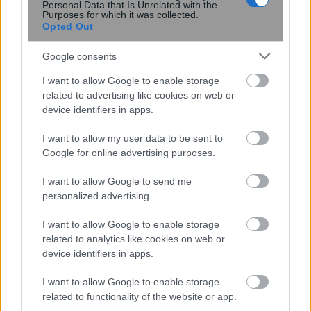
Personal Data that Is Unrelated with the
Purposes for which it was collected.
Opted Out
Google consents
I want to allow Google to enable storage
related to advertising like cookies on web or
device identifiers in apps.
I want to allow my user data to be sent to
Google for online advertising purposes.
Τροπολογία για τα κατεστραμμένα
I want to allow Google to send me
αυτοκίνητα πριν το 2004 – Πως τα
personalized advertising.
δηλώνουν οι κάτοχοί τους
I want to allow Google to enable storage
related to analytics like cookies on web or
device identifiers in apps.
10:10
, 17 Ιουλίου 2017
||
Auto
I want to allow Google to enable storage
related to functionality of the website or app.