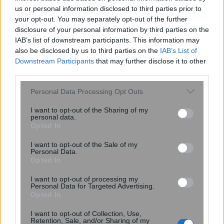
us or personal information disclosed to third parties prior to
your opt-out. You may separately opt-out of the further
disclosure of your personal information by third parties on the
«Φρένο» στα πετρελαιοκίνητα
IAB’s list of downstream participants. This information may
αυτοκίνητα βάζει η Στουτγάρδη
also be disclosed by us to third parties on the
IAB’s List of
Downstream Participants
that may further disclose it to other
third parties.
Please note that this website/app uses one or more Google
Personal Data Processing Opt Outs
services and may gather and store information including but
not limited to your visit or usage behaviour. You may click to
I want to opt-out of the Sharing of my
personal data.
grant or deny consent to Google and its third-party tags to
Opted In
use your data for below specified purposes in below Google
consent section.
I want to opt-out of the Sale of my
Personal Data.
Opted In
I want to opt-out of processing my
Personal Data for Targeted Advertising.
Opted In
08:28
, 29 Ιουλίου 2017
||
My money
I want to opt-out of Collection, Use,
Retention, Sale, and/or Sharing of my