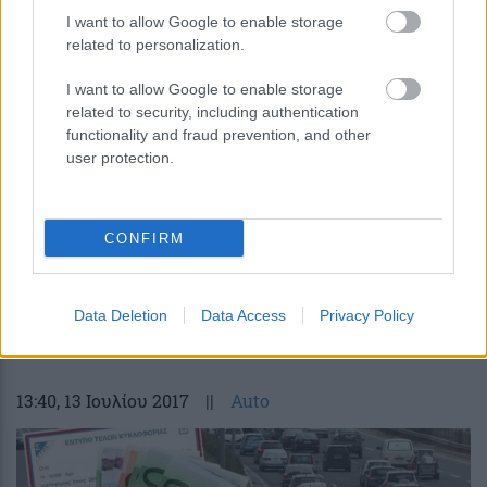
I want to allow Google to enable storage
related to personalization.
I want to allow Google to enable storage
related to security, including authentication
functionality and fraud prevention, and other
user protection.
CONFIRM
Ανασφάλιστα οχήματα: Δεν επιβάλλεται
το πρόστιμο των 250 ευρώ – Μόλις 3
στους 10 ιδιοκτήτες τα ασφάλισαν
Data Deletion
Data Access
Privacy Policy
13:40
, 13 Ιουλίου 2017
||
Auto