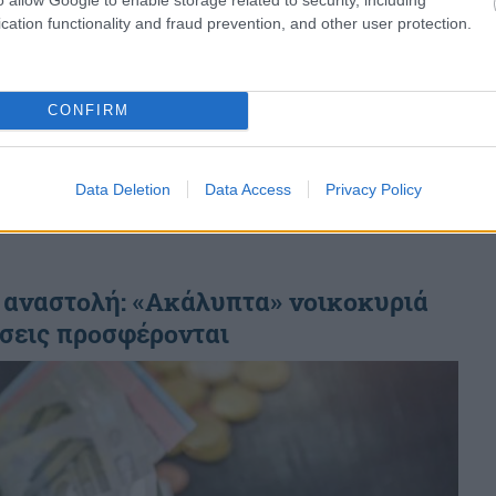
cation functionality and fraud prevention, and other user protection.
“ΓΕΦΥΡΑ 2”: Πάνω από 4.100
επιχειρήσεις υπέβαλαν αίτηση – Οι
προθεσμίες
CONFIRM
Στα 96 εκατ. ευρώ ανήλθε η συνολική κρατική
επιδότηση...
Data Deletion
Data Access
Privacy Policy
 αναστολή: «Ακάλυπτα» νοικοκυριά
ύσεις προσφέρονται