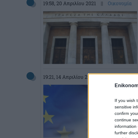
19:58
, 20 Απριλίου 2021
||
Οικονομία
19:21
, 14 Απριλίου 2021
||
Οικονομία
Enikonom
If you wish 
sensitive in
confirm you
continue se
information 
further disc