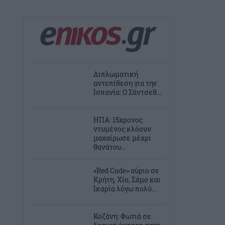
Διπλωματική
αντεπίθεση για την
Ισπανία: Ο Σάντσεθ...
ΗΠΑ: 15χρονος
ντυμένος κλόουν
μαχαίρωσε μέχρι
θανάτου...
«Red Code» αύριο σε
Κρήτη, Χίο, Σάμο και
Ικαρία λόγω πολύ...
Κοζάνη: Φωτιά σε