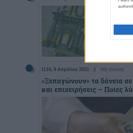
authenti
11:16
, 9 Απριλίου 2021
||
My money
«Ξεπαγώνουν» τα δάνεια σε
και επιχειρήσεις – Ποιες λ