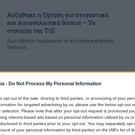
Αυξήθηκε η ζήτηση για στεγαστικά
και καταναλωτικά δάνεια – Τα
στοιχεία της ΤτΕ
Αμετάβλητα παρέμειναν τα κριτήρια χορήγησης
δανείων...
ia -
Do Not Process My Personal Information
Ταμείο Ανάκαμψης: Η Κομισιόν θα
δανείζεται 150 δισ. ευρώ ετησίως έως
to opt-out of the sale, sharing to third parties, or processing of your per
το 2026
formation for targeted advertising by us, please use the below opt-out s
r selection. Please note that after your opt-out request is processed y
Η Ευρωπαϊκή Επιτροπή θα...
eing interest-based ads based on personal information utilized by us or
disclosed to third parties prior to your opt-out. You may separately opt-
losure of your personal information by third parties on the IAB’s list of