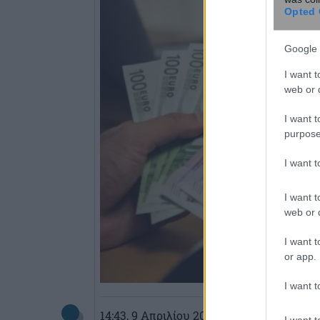
Opted 
Google 
I want t
web or d
I want t
purpose
I want 
I want t
web or d
I want t
or app.
I want t
14:43
, 9 Απριλίου 2021
||
Οικονομία
I want t