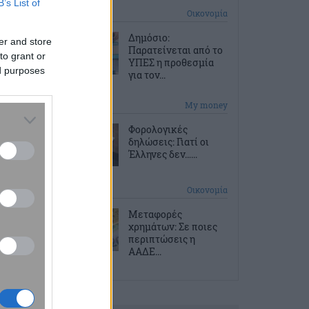
B’s List of
1 ώρα πριν
Οικονομία
Δημόσιο:
er and store
Παρατείνεται από το
to grant or
ΥΠΕΣ η προθεσμία
ed purposes
για τον...
2 ώρες πριν
My money
Φορολογικές
δηλώσεις: Γιατί οι
Έλληνες δεν…...
2 ώρες πριν
Οικονομία
Μεταφορές
χρημάτων: Σε ποιες
περιπτώσεις η
ΑΑΔΕ...