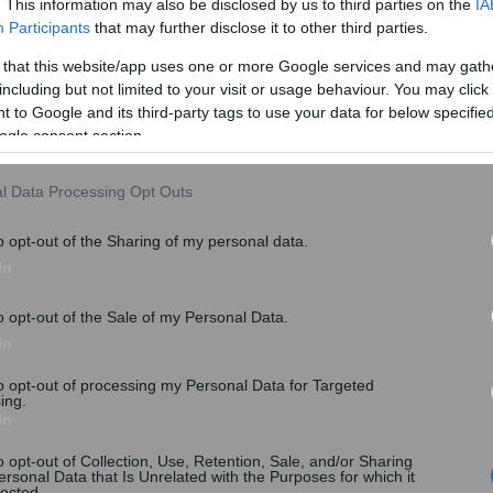
. This information may also be disclosed by us to third parties on the
IA
Participants
that may further disclose it to other third parties.
 that this website/app uses one or more Google services and may gath
including but not limited to your visit or usage behaviour. You may click 
 to Google and its third-party tags to use your data for below specifi
ogle consent section.
l Data Processing Opt Outs
o opt-out of the Sharing of my personal data.
In
o opt-out of the Sale of my Personal Data.
 ευρώ σε πολύ μικρές επιχειρήσεις –
In
ενισχύσεις
to opt-out of processing my Personal Data for Targeted
ing.
In
o opt-out of Collection, Use, Retention, Sale, and/or Sharing
ersonal Data that Is Unrelated with the Purposes for which it
lected.