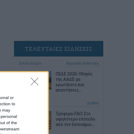
ΤΕΛΕΥΤΑΙΕΣ ΕΙΔΗΣΕΙΣ
13 λεπτά πριν
Αγροτική ανάπτυξη
ΟΣΔΕ 2026: Οδηγός
της ΑΑΔΕ με
ερωτήσεις και
απαντήσεις...
sonal or
43 λεπτά πριν
Διεθνή
ection to
ou may
Τρόφιμα-FAO: Στο
 personal
υψηλότερο επίπεδο
out of the
από τον Ιανουάριο...
 downstream