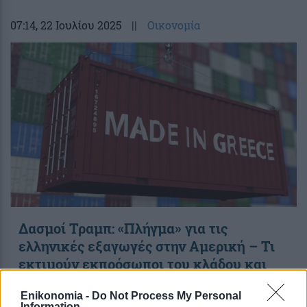
07:14
, 22 Ιουλίου 2025
||
Οικονομία
Δασμοί Τραμπ: «Πλήγμα» για τις
ελληνικές εξαγωγές στην Αμερική – Τι
εκτιμούν εκπρόσωποι του κλάδου και
οικονομολόγοι
Enikonomia -
Do Not Process My Personal
Information