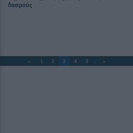
δασμούς
<
1
2
3
4
5
…
>