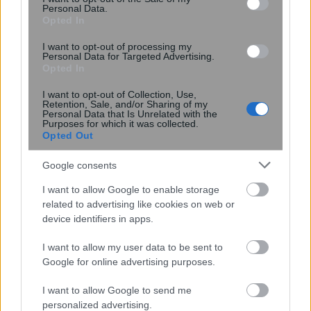
Personal Data.
Opted In
I want to opt-out of processing my
Personal Data for Targeted Advertising.
Opted In
I want to opt-out of Collection, Use,
Retention, Sale, and/or Sharing of my
Personal Data that Is Unrelated with the
Purposes for which it was collected.
Opted Out
13:33
, 15 Ιουλίου 2025
||
Διεθνή
Google consents
I want to allow Google to enable storage
related to advertising like cookies on web or
device identifiers in apps.
I want to allow my user data to be sent to
Google for online advertising purposes.
I want to allow Google to send me
personalized advertising.