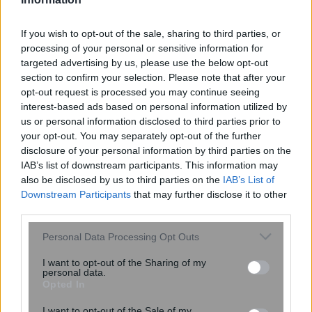
20:15
, 15 Ιουλίου 2025
||
Οικονομία
If you wish to opt-out of the sale, sharing to third parties, or
processing of your personal or sensitive information for
targeted advertising by us, please use the below opt-out
section to confirm your selection. Please note that after your
opt-out request is processed you may continue seeing
interest-based ads based on personal information utilized by
us or personal information disclosed to third parties prior to
your opt-out. You may separately opt-out of the further
disclosure of your personal information by third parties on the
IAB’s list of downstream participants. This information may
also be disclosed by us to third parties on the
IAB’s List of
Downstream Participants
that may further disclose it to other
third parties.
UBS: Ποιο θα είναι το κόστος των
Please note that this website/app uses one or more Google
Personal Data Processing Opt Outs
services and may gather and store information including but
δασμών Τραμπ για την Ελλάδα
not limited to your visit or usage behaviour. You may click to
I want to opt-out of the Sharing of my
personal data.
grant or deny consent to Google and its third-party tags to
Opted In
use your data for below specified purposes in below Google
consent section.
I want to opt-out of the Sale of my