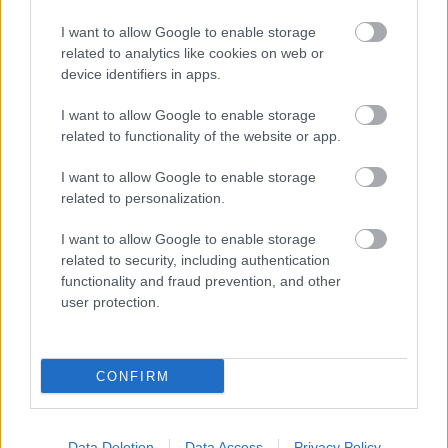
I want to allow Google to enable storage
related to analytics like cookies on web or
ΗΠΑ: Τελωνειακοί δασμοί 17% στις
device identifiers in apps.
εισαγόμενες μεξικανικές τομάτες
I want to allow Google to enable storage
related to functionality of the website or app.
07:14
, 15 Ιουλίου 2025
||
Οικονομία
I want to allow Google to enable storage
related to personalization.
I want to allow Google to enable storage
related to security, including authentication
functionality and fraud prevention, and other
user protection.
CONFIRM
Data Deletion
Data Access
Privacy Policy