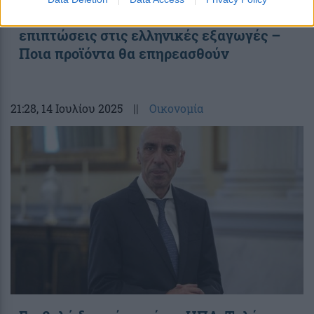
Δασμοί Τραμπ: Ποιες θα είναι οι
επιπτώσεις στις ελληνικές εξαγωγές –
Ποια προϊόντα θα επηρεασθούν
21:28
, 14 Ιουλίου 2025
||
Οικονομία