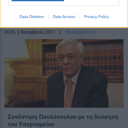
ΔΕΗ: Μεταβιβάστηκε το 34,12% από το
Δημόσιο στο Υπερταμείο
Data Deletion
Data Access
Privacy Policy
19:36
, 3 Νοεμβρίου 2017
||
Επικαιρότητα
Συνάντηση Παυλόπουλου με τη διοίκηση
του Υπερταμείου