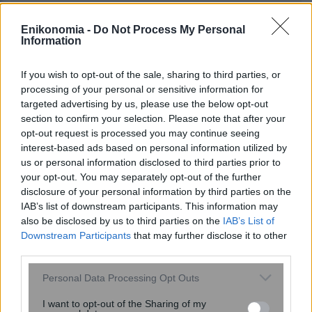
Enikonomia -
Do Not Process My Personal
Information
If you wish to opt-out of the sale, sharing to third parties, or
processing of your personal or sensitive information for
targeted advertising by us, please use the below opt-out
section to confirm your selection. Please note that after your
opt-out request is processed you may continue seeing
interest-based ads based on personal information utilized by
12:25
, 11 Ιουνίου 2018
||
Οικονομία
us or personal information disclosed to third parties prior to
your opt-out. You may separately opt-out of the further
disclosure of your personal information by third parties on the
IAB’s list of downstream participants. This information may
also be disclosed by us to third parties on the
IAB’s List of
Downstream Participants
that may further disclose it to other
third parties.
Please note that this website/app uses one or more Google
Personal Data Processing Opt Outs
services and may gather and store information including but
not limited to your visit or usage behaviour. You may click to
I want to opt-out of the Sharing of my