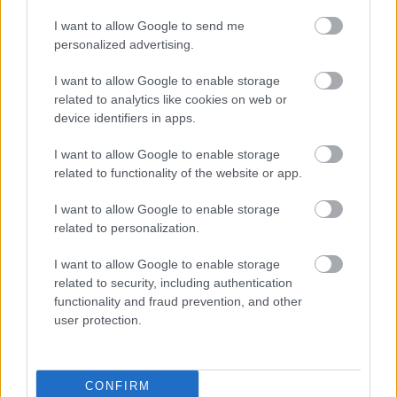
Ολόκληρο το στρατηγικό σχέδιο του
I want to allow Google to send me
Υπερταμείου για την περίοδο 2018-2022
personalized advertising.
– Οι 4 στόχοι
I want to allow Google to enable storage
related to analytics like cookies on web or
device identifiers in apps.
18:48
, 21 Μαρτίου 2018
||
Επιχειρήσεις
I want to allow Google to enable storage
related to functionality of the website or app.
I want to allow Google to enable storage
related to personalization.
I want to allow Google to enable storage
related to security, including authentication
functionality and fraud prevention, and other
user protection.
CONFIRM