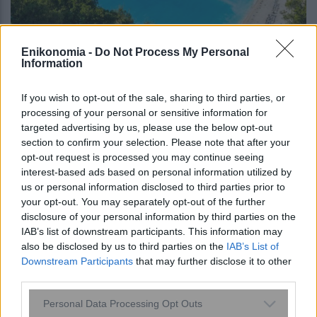
Enikonomia -
Do Not Process My Personal
Information
Τα δικαιώματα των καταναλωτών στις
If you wish to opt-out of the sale, sharing to third parties, or
οργανωμένες παραλίες
processing of your personal or sensitive information for
targeted advertising by us, please use the below opt-out
section to confirm your selection. Please note that after your
opt-out request is processed you may continue seeing
22:01
, 31 Μαΐου 2017
||
Επικαιρότητα
interest-based ads based on personal information utilized by
us or personal information disclosed to third parties prior to
your opt-out. You may separately opt-out of the further
disclosure of your personal information by third parties on the
IAB’s list of downstream participants. This information may
also be disclosed by us to third parties on the
IAB’s List of
Downstream Participants
that may further disclose it to other
third parties.
Please note that this website/app uses one or more Google
Personal Data Processing Opt Outs
services and may gather and store information including but