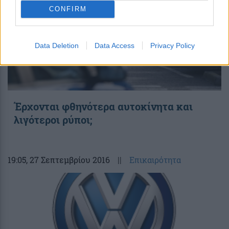
CONFIRM
Data Deletion
Data Access
Privacy Policy
Έρχονται φθηνότερα αυτοκίνητα και
λιγότεροι ρύποι;
19:05
, 27 Σεπτεμβρίου 2016
||
Επικαιρότητα