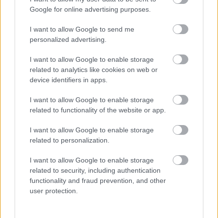
Google for online advertising purposes.
I want to allow Google to send me
personalized advertising.
I want to allow Google to enable storage
related to analytics like cookies on web or
device identifiers in apps.
I want to allow Google to enable storage
related to functionality of the website or app.
Λογαριασμοί «φωτιά» από απάτη με sms
I want to allow Google to enable storage
– Xρεώσεις έως και 1.000 ευρώ!
related to personalization.
I want to allow Google to enable storage
related to security, including authentication
17:22
, 9 Δεκεμβρίου 2016
||
Auto
functionality and fraud prevention, and other
user protection.