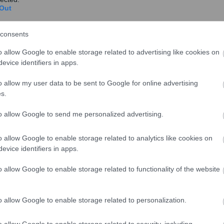
Out
Τεκμαρτό σύστημα φορολόγησης των
consents
ελεύθερων επαγγελματιών: Ποιες
o allow Google to enable storage related to advertising like cookies on
αλλαγές εξετάζονται
evice identifiers in apps.
Στο τραπέζι του οικονομικού επιτελείου της
o allow my user data to be sent to Google for online advertising
κυβέρνησης φαίνεται πως βρίσκονται οι
s.
τροποποιήσεις στ...
to allow Google to send me personalized advertising.
o allow Google to enable storage related to analytics like cookies on
evice identifiers in apps.
Ελεύθεροι επαγγελματίες: Ποιες
αλλαγές έρχονται στα δηλωθέντα
o allow Google to enable storage related to functionality of the website
εισοδήματα
Αλλάζουν τα δεδομένα στα δηλωθέντα
o allow Google to enable storage related to personalization.
εισοδήματα ορισμένων ελεύθερων
επαγγελματιών. Όπως αναφέρουν π...
o allow Google to enable storage related to security, including