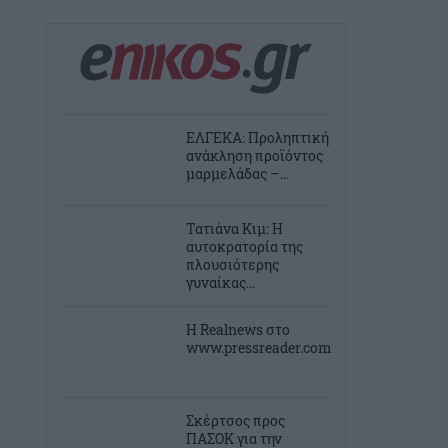
ΕΛΓΕΚΑ: Προληπτική
ανάκληση προϊόντος
μαρμελάδας –...
Τατιάνα Κιμ: Η
αυτοκρατορία της
πλουσιότερης
γυναίκας...
Η Realnews στο
www.pressreader.com
Σκέρτσος προς
ΠΑΣΟΚ για την