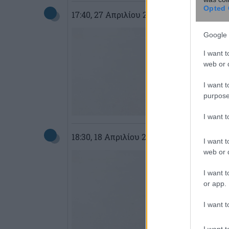
Opted 
17:40
, 27 Απριλίου 2026
||
My money
Google 
I want t
web or d
I want t
purpose
I want 
18:30
, 18 Απριλίου 2026
||
Οικονομία
I want t
web or d
I want t
or app.
I want t
I want t