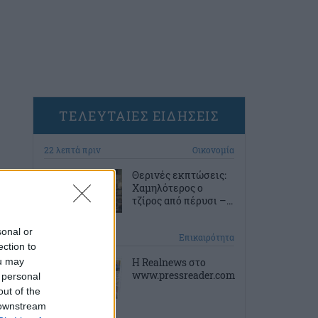
ΤΕΛΕΥΤΑΙΕΣ ΕΙΔΗΣΕΙΣ
22 λεπτά πριν
Οικονομία
Θερινές εκπτώσεις:
Χαμηλότερος ο
τζίρος από πέρυσι –...
sonal or
32 λεπτά πριν
Επικαιρότητα
ection to
ou may
Η Realnews στο
www.pressreader.com
 personal
out of the
 downstream