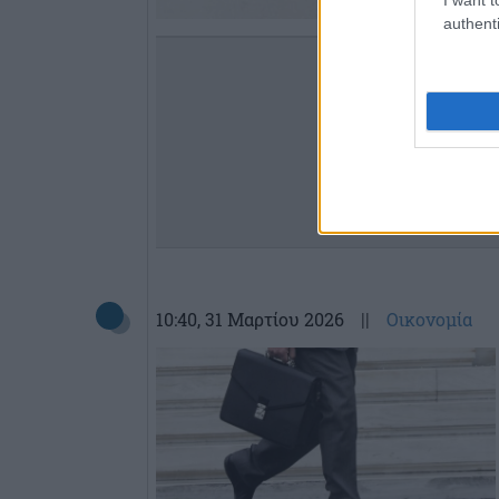
authenti
10:40
, 31 Μαρτίου 2026
||
Οικονομία