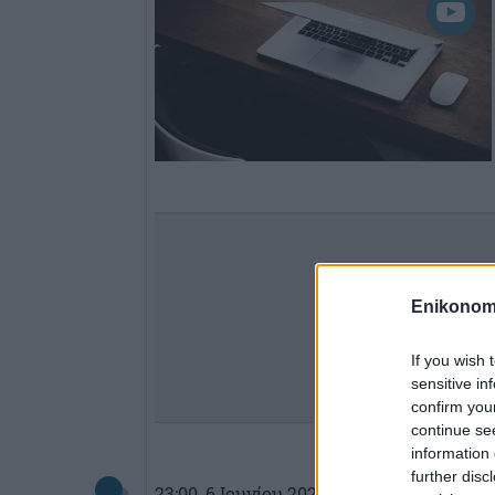
Enikonom
If you wish 
sensitive in
confirm you
continue se
information 
further disc
23:00
, 6 Ιουνίου 2026
||
Οικονομία