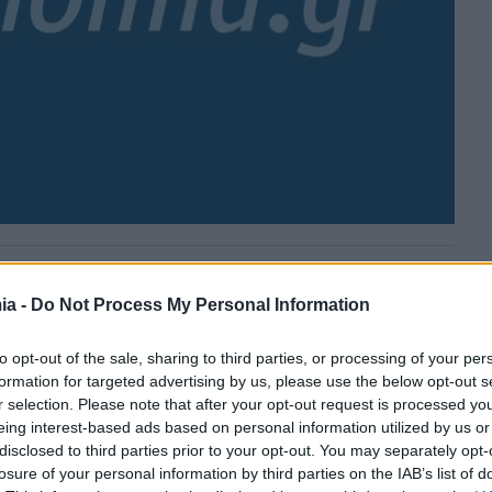
ey
ia -
Do Not Process My Personal Information
Πλασματικά έτη: Δωρεάν αναγνώριση
έως και ενός έτους ανεργίας – Ποιους
to opt-out of the sale, sharing to third parties, or processing of your per
αφορά
formation for targeted advertising by us, please use the below opt-out s
r selection. Please note that after your opt-out request is processed y
Τη δυνατότητα δωρεάν αναγνώρισης έως...
eing interest-based ads based on personal information utilized by us or
disclosed to third parties prior to your opt-out. You may separately opt-
losure of your personal information by third parties on the IAB’s list of