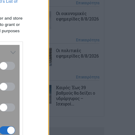
B’s List of
2 ώρες πριν
Επικαιρότητα
Οι οικονομικές
er and store
εφημερίδες 8/8/2026
to grant or
ed purposes
2 ώρες πριν
Επικαιρότητα
Οι πολιτικές
εφημερίδες 8/8/2026
3 ώρες πριν
Επικαιρότητα
Καιρός: Έως 39
βαθμούς θα δείξει ο
υδράργυρος –
Ισχυροί...