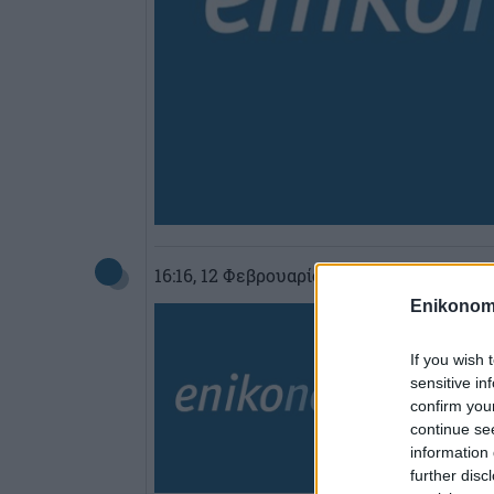
16:16
, 12 Φεβρουαρίου 2020
||
My mon
Enikonom
If you wish 
sensitive in
confirm you
continue se
information 
further disc