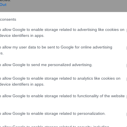
Out
α
consents
Αυτός είναι ο μέσος μισθός πλήρους
o allow Google to enable storage related to advertising like cookies on
και μερικής απασχόλησης – Τι
evice identifiers in apps.
δείχνουν τα στοιχεία του ΕΦΚΑ
o allow my user data to be sent to Google for online advertising
Τα στοιχεία αυτά, που ανακοίνωσε ο ΕΦΚΑ,
s.
προέκυψαν από την επεξεργασία των
Αναλυτικών Περιοδικών...
to allow Google to send me personalized advertising.
o allow Google to enable storage related to analytics like cookies on
y
evice identifiers in apps.
Ποιες εισφορές οδηγούν σε
o allow Google to enable storage related to functionality of the website
υψηλότερες συντάξεις
Αμέσως μετά την ψήφιση του νομοσχεδίου του
o allow Google to enable storage related to personalization.
υπουργείου Εργασίας, χιλιάδες επαγγελματίες
που βρίσκο...
o allow Google to enable storage related to security, including