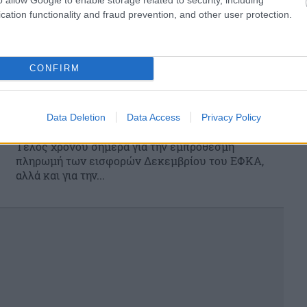
cation functionality and fraud prevention, and other user protection.
CONFIRM
Τελευταία ευκαιρία: Εκπνέει η
προθεσμία πληρωμής εισφορών και
Data Deletion
Data Access
Privacy Policy
ΕΝΦΙΑ
Τέλος χρόνου σήμερα για την εμπρόθεσμη
πληρωμή των εισφορών Δεκεμβρίου του ΕΦΚΑ,
αλλά και για την...