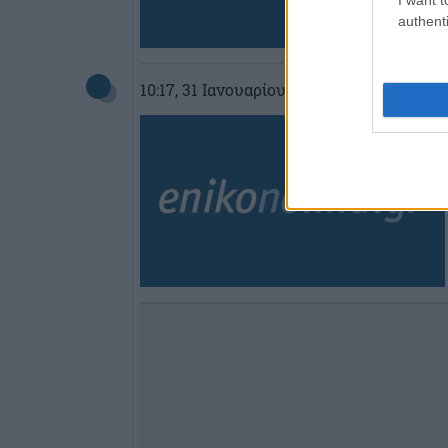
authenti
10:17
, 31 Ιανουαρίου 2020
||
My money