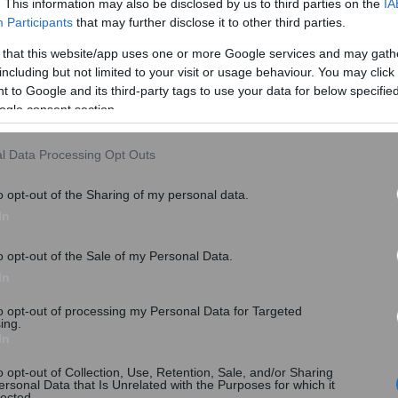
. This information may also be disclosed by us to third parties on the
IA
Participants
that may further disclose it to other third parties.
 that this website/app uses one or more Google services and may gath
including but not limited to your visit or usage behaviour. You may click 
 to Google and its third-party tags to use your data for below specifi
ogle consent section.
l Data Processing Opt Outs
o opt-out of the Sharing of my personal data.
In
y
o opt-out of the Sale of my Personal Data.
Εισφορές: Μέχρι πότε θα πρέπει να
In
επιλέξουν ασφαλιστική κατηγορία οι
to opt-out of processing my Personal Data for Targeted
μη μισθωτοί – Όλες οι λεπτομέρειες
ing.
In
Στην τελική ευθεία βρίσκεται η πλατφόρμα του
ΕΦΚΑ για τις εισφορές των μη μισθωτών...
o opt-out of Collection, Use, Retention, Sale, and/or Sharing
ersonal Data that Is Unrelated with the Purposes for which it
lected.