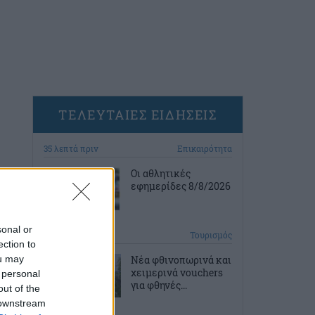
ΤΕΛΕΥΤΑΙΕΣ ΕΙΔΗΣΕΙΣ
35 λεπτά πριν
Επικαιρότητα
Οι αθλητικές
εφημερίδες 8/8/2026
sonal or
1 ώρα πριν
Τουρισμός
ection to
ou may
Νέα φθινοπωρινά και
χειμερινά vouchers
 personal
για φθηνές...
out of the
 downstream