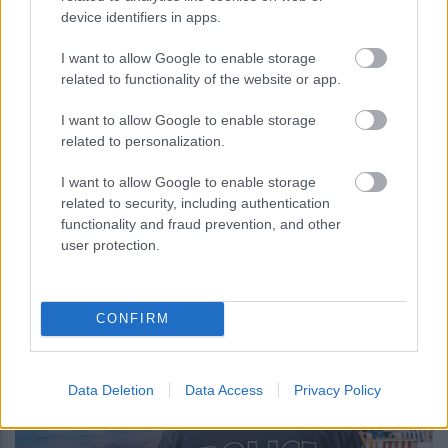
device identifiers in apps.
I want to allow Google to enable storage
related to functionality of the website or app.
I want to allow Google to enable storage
related to personalization.
Πληρότητα 100% στα ξενοδοχεία και τα
καταλύματα της Θάσου
I want to allow Google to enable storage
related to security, including authentication
functionality and fraud prevention, and other
user protection.
18:59
, 19 Ιουλίου 2016
||
Οικονομία
CONFIRM
Data Deletion
Data Access
Privacy Policy