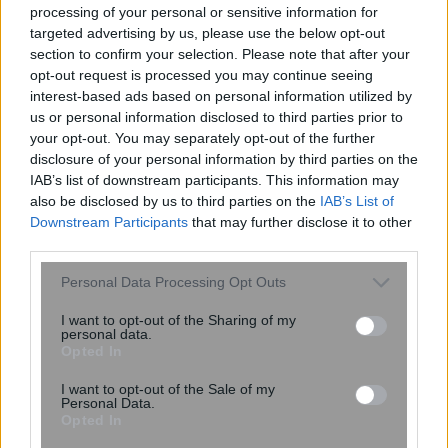
processing of your personal or sensitive information for
targeted advertising by us, please use the below opt-out
section to confirm your selection. Please note that after your
opt-out request is processed you may continue seeing
interest-based ads based on personal information utilized by
us or personal information disclosed to third parties prior to
your opt-out. You may separately opt-out of the further
disclosure of your personal information by third parties on the
IAB’s list of downstream participants. This information may
Αποστόλου: Στόχος η άμεση καταβολή
also be disclosed by us to third parties on the
IAB’s List of
των αποζημιώσεων στους πληγέντες σε
Downstream Participants
that may further disclose it to other
Θάσο- Μεσσηνία
third parties.
Please note that this website/app uses one or more Google
Personal Data Processing Opt Outs
services and may gather and store information including but
not limited to your visit or usage behaviour. You may click to
I want to opt-out of the Sharing of my
13:31
, 12 Σεπτεμβρίου 2016
||
Επικαιρότητα
personal data.
grant or deny consent to Google and its third-party tags to
Opted In
use your data for below specified purposes in below Google
consent section.
I want to opt-out of the Sale of my
Personal Data.
Opted In