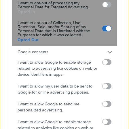
I want to opt-out of processing my
Personal Data for Targeted Advertising.
Opted In
I want to opt-out of Collection, Use,
Retention, Sale, and/or Sharing of my
Personal Data that Is Unrelated with the
Purposes for which it was collected.
Opted Out
Τσίπρας: Άμεσα μέτρα για την
Google consents
ανακούφιση των πληγέντων από την
I want to allow Google to enable storage
πυρκαγιά στη Θάσο
related to advertising like cookies on web or
device identifiers in apps.
I want to allow my user data to be sent to
17:45
, 16 Αυγούστου 2016
||
Τουρισμός
Google for online advertising purposes.
I want to allow Google to send me
personalized advertising.
I want to allow Google to enable storage
related to analytics like cookies on web or