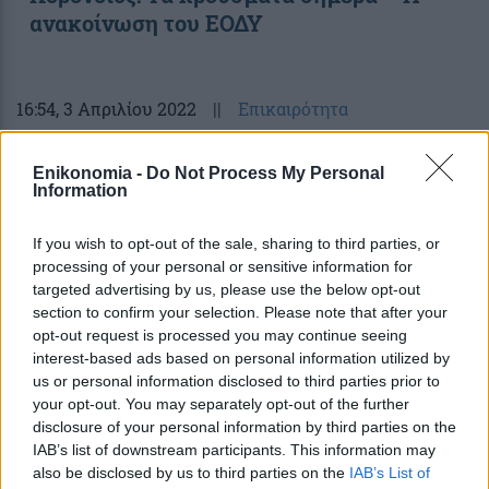
ανακοίνωση του ΕΟΔΥ
16:54
, 3 Απριλίου 2022
||
Επικαιρότητα
Enikonomia -
Do Not Process My Personal
Information
If you wish to opt-out of the sale, sharing to third parties, or
processing of your personal or sensitive information for
targeted advertising by us, please use the below opt-out
section to confirm your selection. Please note that after your
opt-out request is processed you may continue seeing
interest-based ads based on personal information utilized by
us or personal information disclosed to third parties prior to
your opt-out. You may separately opt-out of the further
Στα 10.358 τα νέα κρούσματα κορονοϊού
disclosure of your personal information by third parties on the
IAB’s list of downstream participants. This information may
– 58 νεκροί και 356 διασωληνωμένοι
also be disclosed by us to third parties on the
IAB’s List of