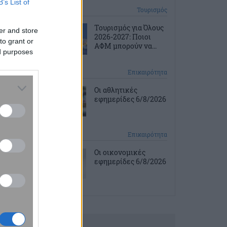
B’s List of
1 ώρα πριν
Τουρισμός
Τουρισμός για Όλους
er and store
2026-2027: Ποιοι
to grant or
ΑΦΜ μπορούν να...
ed purposes
2 ώρες πριν
Επικαιρότητα
Οι αθλητικές
εφημερίδες 6/8/2026
2 ώρες πριν
Επικαιρότητα
Οι οικονομικές
εφημερίδες 6/8/2026