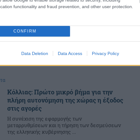
cation functionality and fraud prevention, and other user protection.
CONFIRM
Data Deletion
Data Access
Privacy Policy
ητα
Κόλλιας: Πρώτο μικρό βήμα για την
πλήρη αυτονόμηση της χώρας η έξοδος
στις αγορές
Η συνέχιση της εφαρμογής των
μεταρρυθμίσεων και η τήρηση των δεσμεύσεων
της ελληνικής κυβέρνησης ...