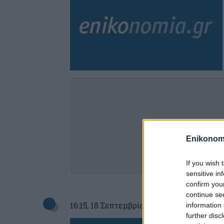
Enikonom
If you wish 
sensitive in
confirm you
continue se
16:15
, 18 Σεπτεμβρίου 2019
||
Οικονομί
information 
further disc