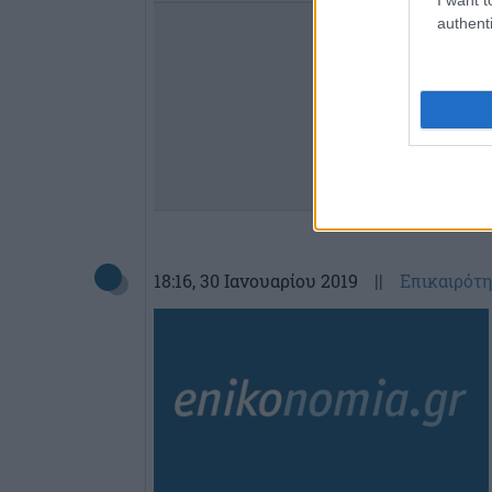
authenti
18:16
, 30 Ιανουαρίου 2019
||
Επικαιρότ