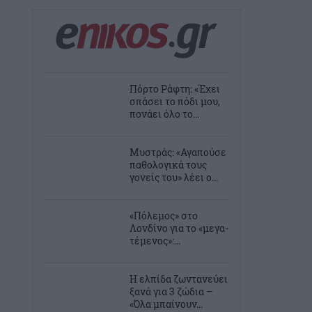
Πόρτο Ράφτη: «Έχει
σπάσει το πόδι μου,
πονάει όλο το...
Μυστράς: «Αγαπούσε
παθολογικά τους
γονείς του» λέει ο...
«Πόλεμος» στο
Λονδίνο για το «μεγα-
τέμενος»:...
Η ελπίδα ζωντανεύει
ξανά για 3 ζώδια –
«Όλα μπαίνουν...