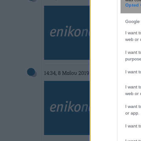
Opted 
Google 
I want t
web or d
I want t
purpose
I want 
14:34
, 8 Μαΐου 2019
||
Επικαιρότητα
I want t
web or d
I want t
or app.
I want t
I want t