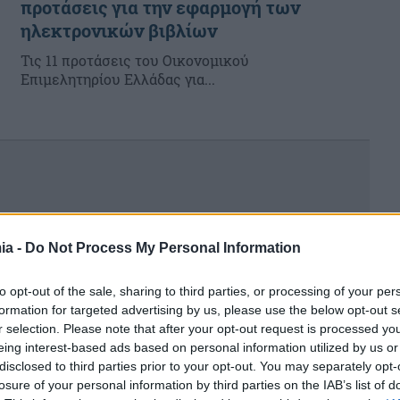
προτάσεις για την εφαρμογή των
ηλεκτρονικών βιβλίων
Τις 11 προτάσεις του Οικονομικού
Επιμελητηρίου Ελλάδας για...
ia -
Do Not Process My Personal Information
to opt-out of the sale, sharing to third parties, or processing of your per
formation for targeted advertising by us, please use the below opt-out s
r selection. Please note that after your opt-out request is processed y
eing interest-based ads based on personal information utilized by us or
α
disclosed to third parties prior to your opt-out. You may separately opt-
losure of your personal information by third parties on the IAB’s list of