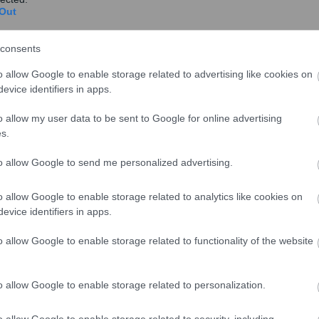
Out
Κόλλιας: Αναγκαία η δημιουργία ενός
νέου υγιούς μοντέλου
consents
Η νέα κυβέρνηση, όπως προέκυψε από τις
o allow Google to enable storage related to advertising like cookies on
εκλογές της 7ης Ιουλίου, και το νέο υπουργικό
evice identifiers in apps.
συμβούλιο, κ...
o allow my user data to be sent to Google for online advertising
s.
to allow Google to send me personalized advertising.
Κόλλιας στον Realfm 97,8: Ευχάριστο
o allow Google to enable storage related to analytics like cookies on
να επιστρέφονται πράγματα τα οποία
evice identifiers in apps.
έδωσαν με αίμα στην οικονομία
o allow Google to enable storage related to functionality of the website
φυσικά και νομικά πρόσωπα
"Είμαστε μέσα στην επικαιρότητα με το συνέδριο
o allow Google to enable storage related to personalization.
αυτό και είναι ευχάριστο ότι θα έχουμε μαζί μας
κα...
o allow Google to enable storage related to security, including