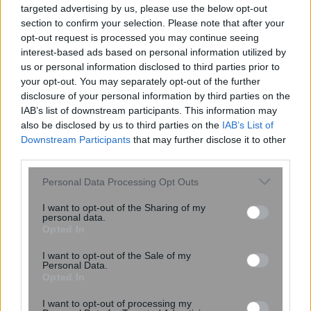
targeted advertising by us, please use the below opt-out
section to confirm your selection. Please note that after your
opt-out request is processed you may continue seeing
interest-based ads based on personal information utilized by
us or personal information disclosed to third parties prior to
your opt-out. You may separately opt-out of the further
Μίχαλος: Το άνοιγμα του λιανεμπορίου
disclosure of your personal information by third parties on the
αναπτερώνει τις ελπίδες μας
IAB’s list of downstream participants. This information may
also be disclosed by us to third parties on the
IAB’s List of
Downstream Participants
that may further disclose it to other
third parties.
Please note that this website/app uses one or more Google
Personal Data Processing Opt Outs
services and may gather and store information including but
not limited to your visit or usage behaviour. You may click to
I want to opt-out of the Sharing of my
personal data.
grant or deny consent to Google and its third-party tags to
Opted In
use your data for below specified purposes in below Google
consent section.
I want to opt-out of the Sale of my
Personal Data.
Opted In
I want to opt-out of processing my