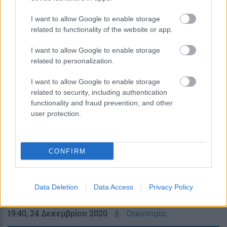
I want to allow Google to enable storage
related to functionality of the website or app.
I want to allow Google to enable storage
related to personalization.
I want to allow Google to enable storage
related to security, including authentication
functionality and fraud prevention, and other
user protection.
Μίχαλος: Να αυξηθούν οι παροχές προς
CONFIRM
επιχειρήσεις και εργαζόμενους όσο
διαρκεί το lockdown
Data Deletion
Data Access
Privacy Policy
19:40
, 24 Δεκεμβρίου 2020
||
Οικονομία