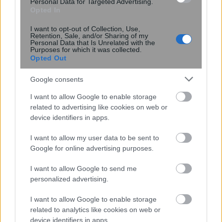
Personal Data for Targeted Advertising.
15:40
, 13 Ιανουαρίου 2021
||
Οικονομία
Opted In
I want to opt-out of Collection, Use,
Retention, Sale, and/or Sharing of my
Personal Data that Is Unrelated with the
Purposes for which it was collected.
Opted Out
Google consents
I want to allow Google to enable storage
related to advertising like cookies on web or
device identifiers in apps.
I want to allow my user data to be sent to
Google for online advertising purposes.
Μίχαλος: Προεξόφληση επιταγών με την
εγγύηση του Δημοσίου για τις
I want to allow Google to send me
πληττόμενες επιχειρήσεις
personalized advertising.
I want to allow Google to enable storage
related to analytics like cookies on web or
16:35
, 30 Δεκεμβρίου 2020
||
Οικονομία
device identifiers in apps.