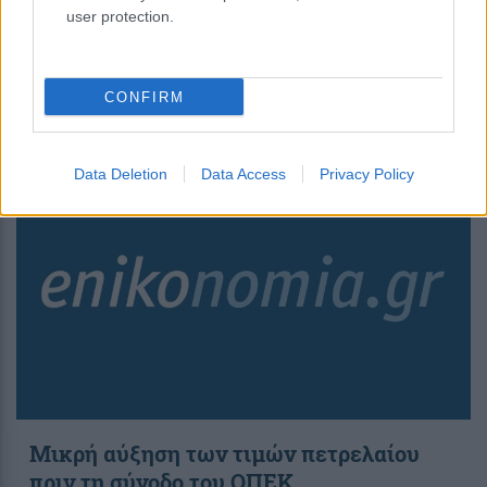
user protection.
Πτώση καταγράφουν οι τιμές του μπρεντ
CONFIRM
19:37
, 5 Δεκεμβρίου 2018
||
Διεθνή
Data Deletion
Data Access
Privacy Policy
Μικρή αύξηση των τιμών πετρελαίου
πριν τη σύνοδο του ΟΠΕΚ