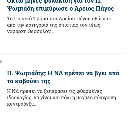
Οκτώ μήνες φυλάκιση για τον Π.
Ψωμιάδη επικύρωσε ο Άρειος Πάγος
Το Ποινικό Τμήμα του Αρείου Πάγου αθώωσε
από την κατηγορία της απιστίας τον τέως
νομάρχη Θεσσαλον...
α
Π. Ψωμιάδης: Η ΝΔ πρέπει να βγει από
το καβούκι της
H ΝΔ πρέπει να ξεπεράσει τις φθαρμένες
ιδεολογίες, να γίνει και πάλι η μεγάλη σύγχρονη
κεντροδεξι...