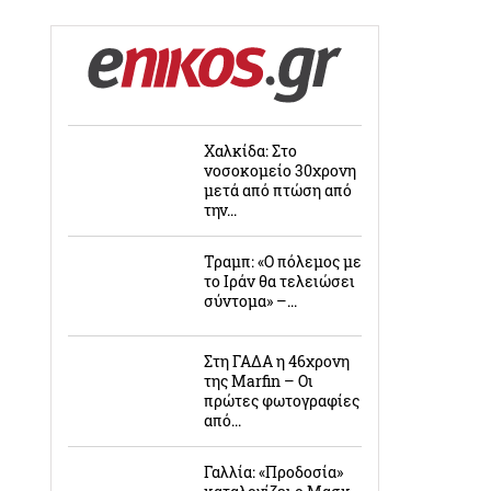
Χαλκίδα: Στο
νοσοκομείο 30χρονη
μετά από πτώση από
την...
Τραμπ: «Ο πόλεμος με
το Ιράν θα τελειώσει
σύντομα» –...
Στη ΓΑΔΑ η 46χρονη
της Marfin – Οι
πρώτες φωτογραφίες
από...
Γαλλία: «Προδοσία»