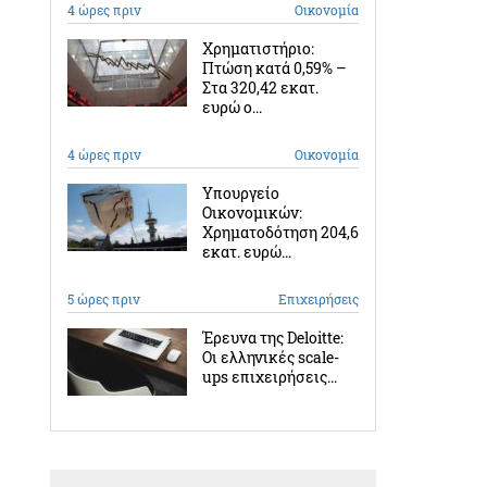
4 ώρες πριν
Οικονομία
Χρηματιστήριο:
Πτώση κατά 0,59% –
Στα 320,42 εκατ.
ευρώ ο...
4 ώρες πριν
Οικονομία
Υπουργείο
Οικονομικών:
Χρηματοδότηση 204,6
εκατ. ευρώ...
5 ώρες πριν
Επιχειρήσεις
Έρευνα της Deloitte:
Οι ελληνικές scale-
ups επιχειρήσεις...