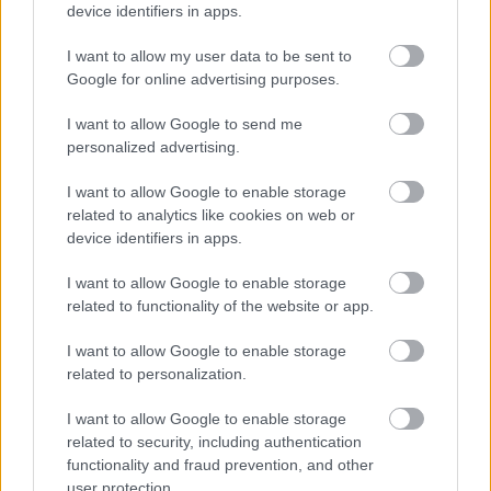
device identifiers in apps.
I want to allow my user data to be sent to
Google for online advertising purposes.
I want to allow Google to send me
Νέο Ειδικό Χωροταξικό Πλαίσιο για τον
personalized advertising.
Τουρισμό: Παρατείνεται έως τις 25
Σεπτεμβρίου η διαδικασία για τη δημόσια
I want to allow Google to enable storage
διαβούλευση
related to analytics like cookies on web or
device identifiers in apps.
I want to allow Google to enable storage
15:26
, 3 Ιουλίου 2024
||
Οικονομία
related to functionality of the website or app.
I want to allow Google to enable storage
related to personalization.
I want to allow Google to enable storage
related to security, including authentication
functionality and fraud prevention, and other
user protection.