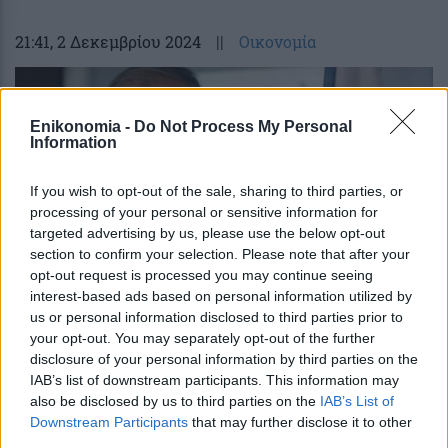
21:41
, 2 Δεκεμβρίου 2024
||
Οικονομία
Enikonomia -
Do Not Process My Personal
Information
If you wish to opt-out of the sale, sharing to third parties, or
processing of your personal or sensitive information for
targeted advertising by us, please use the below opt-out
section to confirm your selection. Please note that after your
opt-out request is processed you may continue seeing
interest-based ads based on personal information utilized by
us or personal information disclosed to third parties prior to
Έρχεται νέο πλαίσιο για επιπλέον
your opt-out. You may separately opt-out of the further
μείωση στη γραφειοκρατία των
disclosure of your personal information by third parties on the
IAB’s list of downstream participants. This information may
επιχειρήσεων-Όλα όσα είπε ο
also be disclosed by us to third parties on the
IAB’s List of
Θεοδωρικάκος
Downstream Participants
that may further disclose it to other
third parties.