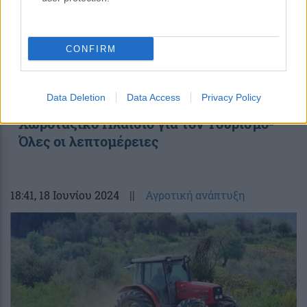
CONFIRM
ΥΠΕΝ: Από σήμερα τίθεται σε δημόσια
Data Deletion
Data Access
Privacy Policy
ηλεκτρονική διαβούλευση το νέο Ειδικό
Χωροταξικό Πλαίσιο για τον Τουρισμό-
Όλες οι λεπτομέρειες
18:41
, 18 Ιουνίου 2024
||
Αγροτική ανάπτυξη