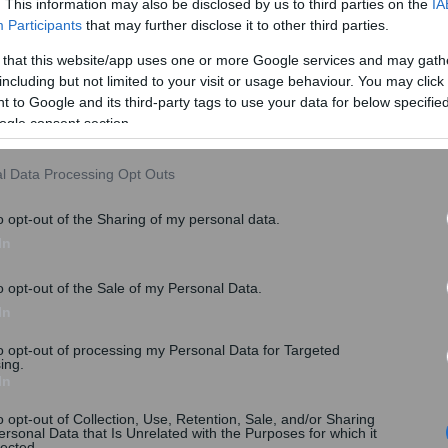
α τα ανασφάλιστα και χωρίς ΚΤΕΟ ΙΧ!
. This information may also be disclosed by us to third parties on the
IA
Participants
that may further disclose it to other third parties.
 that this website/app uses one or more Google services and may gath
including but not limited to your visit or usage behaviour. You may click 
 to Google and its third-party tags to use your data for below specifi
ogle consent section.
l Data Processing Opt Outs
o opt-out of the Sharing of my personal data.
In
o opt-out of the Sale of my Personal Data.
In
to opt-out of processing my Personal Data for Targeted
ing.
In
o opt-out of Collection, Use, Retention, Sale, and/or Sharing
ersonal Data that Is Unrelated with the Purposes for which it
lected.