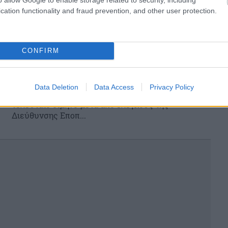
cation functionality and fraud prevention, and other user protection.
Πρόστιμα ύψους 181.500 ευρώ σε
CONFIRM
επιχειρήσεις για παράνομη διακίνηση
προϊόντων
Data Deletion
Data Access
Privacy Policy
Πρόστιμα ύψους 181.500 ευρώ επιβλήθηκαν το
τελευταίο δίμηνο μετά από ελέγχους της
Διεύθυνσης Εποπ...