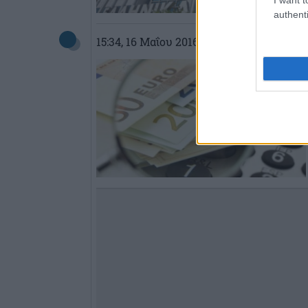
authenti
15:34
, 16 Μαΐου 2016
||
Επικαιρότητα