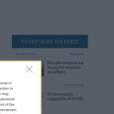
ΤΕΛΕΥΤΑΙΕΣ ΕΙΔΗΣΕΙΣ
29 λεπτά πριν
Τουρισμός
Νέα φθινοπωρινά και
χειμερινά vouchers
για φθηνές...
sonal or
1 ώρα πριν
Επικαιρότητα
ection to
ou may
Οι οικονομικές
εφημερίδες 8/8/2026
 personal
out of the
 downstream