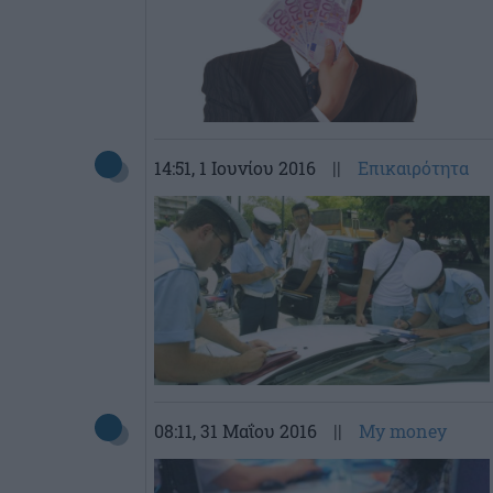
14:51
, 1 Ιουνίου 2016
||
Επικαιρότητα
08:11
, 31 Μαΐου 2016
||
My money