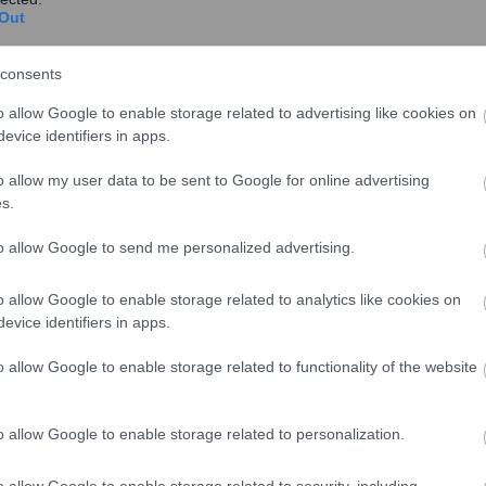
Out
«Κούρεμα» στα πρόστιμα που
consents
επιβάλλει η Επιτροπή Ανταγωνισμού
o allow Google to enable storage related to advertising like cookies on
evice identifiers in apps.
Αλλαγές και στα πρόστιμα που επιβάλλει η
Επιτροπή Ανταγωνισμού προβλέπει το
o allow my user data to be sent to Google for online advertising
πολυνομοσχέδιο.
s.
to allow Google to send me personalized advertising.
o allow Google to enable storage related to analytics like cookies on
evice identifiers in apps.
«Καμπάνες» 13.000 ευρώ από την
Επιτροπή Κεφαλαιαγοράς
o allow Google to enable storage related to functionality of the website
Πρόστιμα 13.000 ευρώ επέβαλε η Επιτροπή
Κεφαλαιαγοράς μετά από σχετική απόφαση του
o allow Google to enable storage related to personalization.
Διοικητικού Συ...
o allow Google to enable storage related to security, including