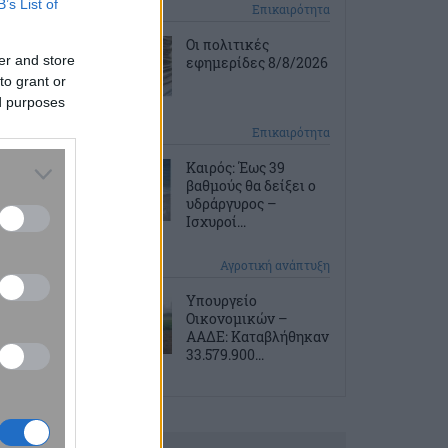
B’s List of
2 ώρες πριν
Επικαιρότητα
Οι πολιτικές
er and store
εφημερίδες 8/8/2026
to grant or
ed purposes
2 ώρες πριν
Επικαιρότητα
Καιρός: Έως 39
βαθμούς θα δείξει ο
υδράργυρος –
Ισχυροί...
11 ώρες πριν
Αγροτική ανάπτυξη
Υπουργείο
Οικονομικών –
ΑΑΔΕ: Καταβλήθηκαν
33.579.900...