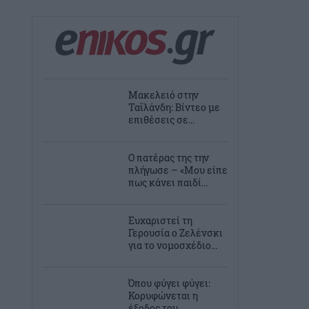
Μακελειό στην
Ταϊλάνδη: Βίντεο με
επιθέσεις σε...
Ο πατέρας της την
πλήγωσε – «Μου είπε
πως κάνει παιδί...
Ευχαριστεί τη
Γερουσία ο Ζελένσκι
για το νομοσχέδιο...
Όπου φύγει φύγει:
Κορυφώνεται η
έξοδος του