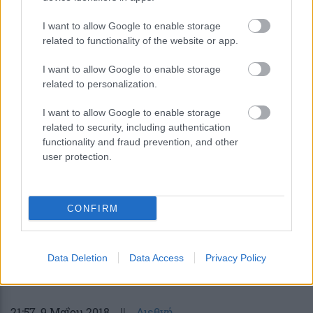
I want to allow Google to enable storage
10:47
, 10 Μαΐου 2018
||
Διεθνή
related to functionality of the website or app.
I want to allow Google to enable storage
related to personalization.
I want to allow Google to enable storage
related to security, including authentication
functionality and fraud prevention, and other
user protection.
CONFIRM
Γιατί συγκαλύπτεται το ισραηλινό
πυρηνικό πρόγραμμα;
Data Deletion
Data Access
Privacy Policy
21:57
, 9 Μαΐου 2018
||
Διεθνή