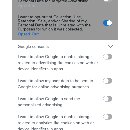
Personal Data for Targeted Advertising.
Opted In
I want to opt-out of Collection, Use,
20:28
, 10 Μαΐου 2018
||
Διεθνή
Retention, Sale, and/or Sharing of my
Personal Data that Is Unrelated with the
Purposes for which it was collected.
Opted Out
Google consents
I want to allow Google to enable storage
related to advertising like cookies on web or
device identifiers in apps.
I want to allow my user data to be sent to
Google for online advertising purposes.
I want to allow Google to send me
Σε κοινή γραμμή Βερολίνο – Μόσχα: Να
personalized advertising.
παραμείνει σε ισχύ η συμφωνία για το
I want to allow Google to enable storage
πυρηνικό πρόγραμμα του Ιράν
related to analytics like cookies on web or
device identifiers in apps.