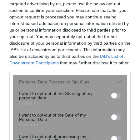
targeted advertising by us, please use the below opt-out
section to confirm your selection. Please note that after your
opt-out request is processed you may continue seeing
interest-based ads based on personal information utilized by
us or personal information disclosed to third parties prior to
your opt-out. You may separately opt-out of the further
disclosure of your personal information by third parties on the
Πομπέο: Αμερικανικές επενδύσεις στη
IAB’s list of downstream participants. This information may
Βόρεια Κορέα αν καταργήσει πλήρως το
also be disclosed by us to third parties on the
IAB’s List of
Downstream Participants
that may further disclose it to other
πυρηνικό της πρόγραμμα
third parties.
Please note that this website/app uses one or more Google
Personal Data Processing Opt Outs
services and may gather and store information including but
not limited to your visit or usage behaviour. You may click to
I want to opt-out of the Sharing of my
personal data.
grant or deny consent to Google and its third-party tags to
Opted In
use your data for below specified purposes in below Google
consent section.
I want to opt-out of the Sale of my
Personal Data.
Opted In
I want to opt-out of processing my