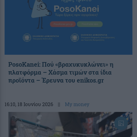
PosoKanei: Πού «βραχυκυκλώνει» η
πλατφόρμα – Χάσμα τιμών στα ίδια
προϊόντα – Έρευνα του enikos.gr
16:10
, 18 Ιουνίου 2026
||
My money