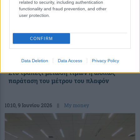
related to security, including authentication
functionality and fraud prevention, and other
user protection.
CONFIRM
Θεοδωρικάκος: Συζητάμε με τα σούπερ
Data Deletion
Data Access
Privacy Policy
μάρκετ και τις βιομηχανίες τροφίμων –
Στο τραπέζι μείωση τιμών ή αλλιώς
παράταση του μέτρου του πλαφόν
10:10
, 9 Ιουνίου 2026
||
My money