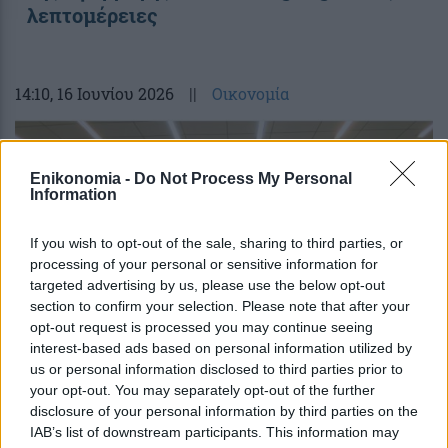
λεπτομέρειες
14:10
, 16 Ιουνίου 2026
||
Οικονομία
Enikonomia -
Do Not Process My Personal
Information
If you wish to opt-out of the sale, sharing to third parties, or
processing of your personal or sensitive information for
targeted advertising by us, please use the below opt-out
section to confirm your selection. Please note that after your
opt-out request is processed you may continue seeing
interest-based ads based on personal information utilized by
us or personal information disclosed to third parties prior to
Σούπερ μάρκετ: Οι δύο ημερομηνίες –
your opt-out. You may separately opt-out of the further
κλειδιά για την πρεμιέρα της εφαρμογής
disclosure of your personal information by third parties on the
IAB’s list of downstream participants. This information may
posokanei.gov – Τι πρέπει να γνωρίζετε