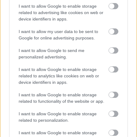
I want to allow Google to enable storage
related to advertising like cookies on web or
device identifiers in apps.
I want to allow my user data to be sent to
Google for online advertising purposes.
Θεοδωρικάκος – Ένωση Σούπερ Μάρκετ:
I want to allow Google to send me
Σε θετικό κλίμα η συζήτηση για
personalized advertising.
συμφωνία μείωσης τιμών σε βασικά
αγαθά – Παράταση του πλαφόν μέχρι να
I want to allow Google to enable storage
γίνει αυτό
related to analytics like cookies on web or
device identifiers in apps.
I want to allow Google to enable storage
13:40
, 10 Ιουνίου 2026
||
Οικονομία
related to functionality of the website or app.
I want to allow Google to enable storage
related to personalization.
I want to allow Google to enable storage