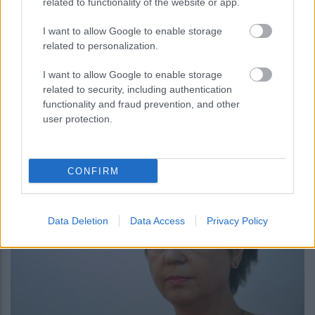
related to functionality of the website or app.
I want to allow Google to enable storage
Στα μαλακά οι συνδικαλιστές της ΔΕΗ
related to personalization.
για το σκάνδαλο επιχορηγήσεων προς τη
I want to allow Google to enable storage
ΓΕΝΟΠ
related to security, including authentication
functionality and fraud prevention, and other
user protection.
14:26
, 26 Ιουνίου 2017
||
Επικαιρότητα
CONFIRM
Data Deletion
Data Access
Privacy Policy