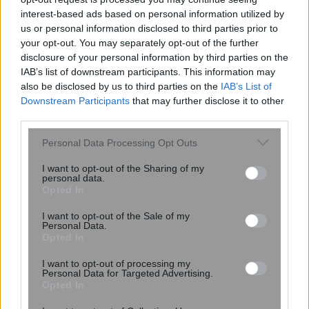
interest-based ads based on personal information utilized by
us or personal information disclosed to third parties prior to
your opt-out. You may separately opt-out of the further
disclosure of your personal information by third parties on the
IAB’s list of downstream participants. This information may
also be disclosed by us to third parties on the
IAB’s List of
Πυρά Καραμανλή – Κεφαλογιάννη κατά
Downstream Participants
that may further disclose it to other
συνδικαλιστών του Μετρό – ΒΙΝΤΕΟ
third parties.
Please note that this website/app uses one or more Google
Personal Data Processing Opt Outs
services and may gather and store information including but
09:26
, 6 Ιουλίου 2018
||
Επικαιρότητα
not limited to your visit or usage behaviour. You may click to
I want to opt-out of the Sharing of my
personal data.
grant or deny consent to Google and its third-party tags to
Opted In
use your data for below specified purposes in below Google
consent section.
I want to opt-out of the Sale of my
Personal Data.
Opted In
I want to opt-out of processing my
Personal Data for Targeted Advertising.
Opted In