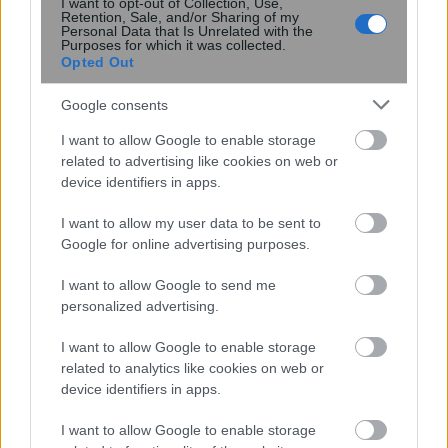
I want to opt-out of Collection, Use,
Retention, Sale, and/or Sharing of my
Personal Data that Is Unrelated with the
Purposes for which it was collected.
Opted Out
Έρχεται νέα στάση εργασίας στο μετρό –
Google consents
Η ΣΤΑΣΥ προειδοποιεί τους
συνδικαλιστές για σκληρότερα μέτρα
I want to allow Google to enable storage
related to advertising like cookies on web or
device identifiers in apps.
23:15
, 31 Μαΐου 2018
||
Επικαιρότητα
I want to allow my user data to be sent to
Google for online advertising purposes.
I want to allow Google to send me
personalized advertising.
I want to allow Google to enable storage
related to analytics like cookies on web or
device identifiers in apps.
I want to allow Google to enable storage