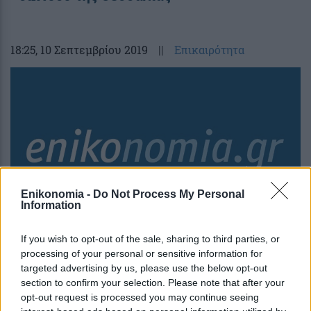
18:25
, 10 Σεπτεμβρίου 2019
||
Επικαιρότητα
Enikonomia -
Do Not Process My Personal
Information
If you wish to opt-out of the sale, sharing to third parties, or
Κόντρες στη Βουλή για Μετρό
processing of your personal or sensitive information for
targeted advertising by us, please use the below opt-out
Θεσσαλονίκης και Ταχιάο
section to confirm your selection. Please note that after your
opt-out request is processed you may continue seeing