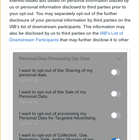
interest-based ads based on personal information utilized by
us or personal information disclosed to third parties prior to
your opt-out. You may separately opt-out of the further
disclosure of your personal information by third parties on the
IAB’s list of downstream participants. This information may
also be disclosed by us to third parties on the
IAB’s List of
Downstream Participants
that may further disclose it to other
third parties.
Please note that this website/app uses one or more Google
Personal Data Processing Opt Outs
services and may gather and store information including but
not limited to your visit or usage behaviour. You may click to
I want to opt-out of the Sharing of my
personal data.
grant or deny consent to Google and its third-party tags to
16:15
, 10 Σεπτεμβρίου 2019
||
Επιχειρήσεις
Opted In
use your data for below specified purposes in below Google
consent section.
I want to opt-out of the Sale of my
Personal Data.
Opted In
I want to opt-out of processing my
Personal Data for Targeted Advertising.
Opted In
I want to opt-out of Collection, Use,
Retention, Sale, and/or Sharing of my