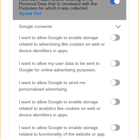
Personal Data that Is Unrelated with the
Purposes for which it was collected.
Opted Out
Google consents
Ο Νίκος Ταχιάος νέος πρόεδρος της
I want to allow Google to enable storage
Αττικό Μετρό
related to advertising like cookies on web or
device identifiers in apps.
19:46
, 2 Ιουνίου 2019
||
Επικαιρότητα
I want to allow my user data to be sent to
Google for online advertising purposes.
I want to allow Google to send me
personalized advertising.
I want to allow Google to enable storage
related to analytics like cookies on web or
device identifiers in apps.
I want to allow Google to enable storage
related to functionality of the website or app.