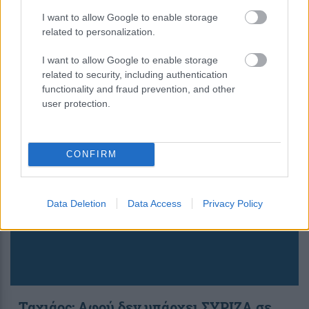
I want to allow Google to enable storage
related to personalization.
Το exit poll για τον Δήμο
Θεσσαλονίκης – Δείτε τη διαφορά
I want to allow Google to enable storage
related to security, including authentication
functionality and fraud prevention, and other
12:31
, 2 Ιουνίου 2019
||
Επικαιρότητα
user protection.
CONFIRM
Data Deletion
Data Access
Privacy Policy
Ταχιάος: Αφού δεν υπάρχει ΣΥΡΙΖΑ σε