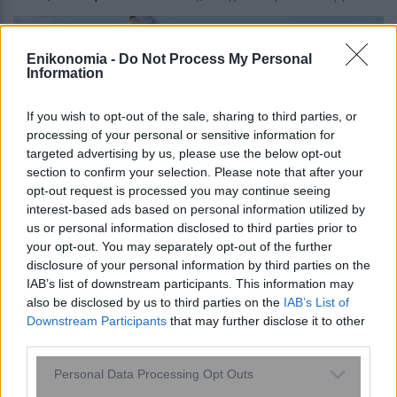
Enikonomia -
Do Not Process My Personal
Information
If you wish to opt-out of the sale, sharing to third parties, or
processing of your personal or sensitive information for
targeted advertising by us, please use the below opt-out
section to confirm your selection. Please note that after your
opt-out request is processed you may continue seeing
interest-based ads based on personal information utilized by
us or personal information disclosed to third parties prior to
your opt-out. You may separately opt-out of the further
Ευνοϊκές διατάξεις για τους αγρότες στο
disclosure of your personal information by third parties on the
πολυνομοσχέδιο
IAB’s list of downstream participants. This information may
also be disclosed by us to third parties on the
IAB’s List of
Downstream Participants
that may further disclose it to other
third parties.
Please note that this website/app uses one or more Google
Personal Data Processing Opt Outs
services and may gather and store information including but