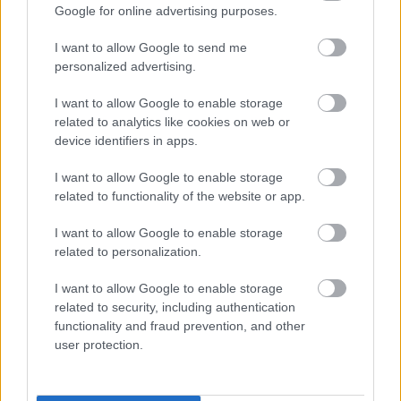
Google for online advertising purposes.
Πετρόπουλος: Με υπουργική απόφαση η
ρύθμιση των χρεών στα Ταμεία
I want to allow Google to send me
personalized advertising.
I want to allow Google to enable storage
16:22
, 23 Αυγούστου 2017
||
Αγροτική ανάπτυξη
related to analytics like cookies on web or
device identifiers in apps.
I want to allow Google to enable storage
related to functionality of the website or app.
I want to allow Google to enable storage
related to personalization.
I want to allow Google to enable storage
related to security, including authentication
functionality and fraud prevention, and other
user protection.
Κατατέθηκε το 70% της επιδότησης σε