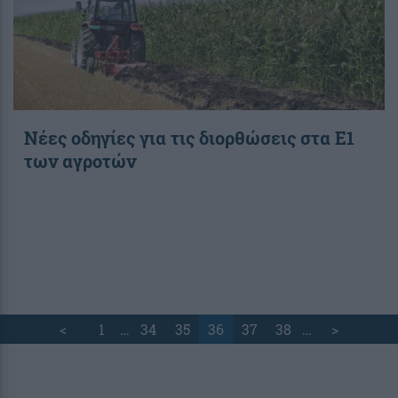
Νέες οδηγίες για τις διορθώσεις στα Ε1
των αγροτών
<
1
…
34
35
36
37
38
…
>