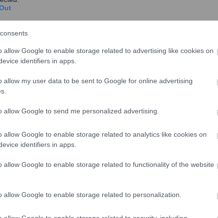
Out
Φορολογική επιβάρυνση σοκ έως και
58,3% στην αποκάλυψη εισοδημάτων
consents
Ενεργοποιείται ο νέος νόμος για την οικειοθελή
o allow Google to enable storage related to advertising like cookies on
αποκάλυψη των αδήλωτων εισοδημάτων μετά
evice identifiers in apps.
την υπογρα...
o allow my user data to be sent to Google for online advertising
s.
to allow Google to send me personalized advertising.
λή αποκάλυψη αδήλωτων εισοδημάτων
o allow Google to enable storage related to analytics like cookies on
evice identifiers in apps.
o allow Google to enable storage related to functionality of the website
o allow Google to enable storage related to personalization.
o allow Google to enable storage related to security, including