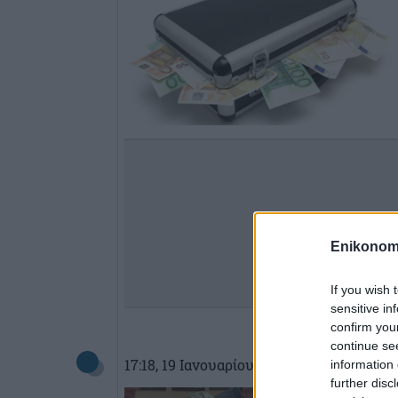
Enikonom
If you wish 
sensitive in
confirm you
continue se
17:18
, 19 Ιανουαρίου 2017
||
Οικονομία
information 
further disc