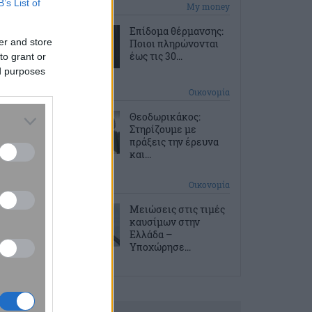
B’s List of
7 ώρες πριν
My money
Επίδομα θέρμανσης:
er and store
Ποιοι πληρώνονται
έως τις 30...
to grant or
ed purposes
7 ώρες πριν
Οικονομία
Θεοδωρικάκος:
Στηρίζουμε με
πράξεις την έρευνα
και...
8 ώρες πριν
Οικονομία
Μειώσεις στις τιμές
καυσίμων στην
Ελλάδα –
Υποχώρησε...