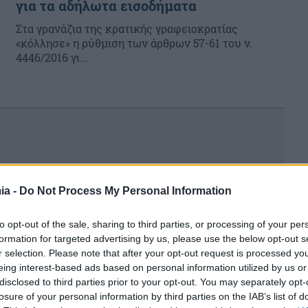
για τα αδήλωτα εισοδήματα
Στα γρανάζια της κρατικής γραφειοκρατίας
«κόλλησε» η ρύθμιση των άρθρων 57-61 του ν.
4446/2016 γι...
ia -
Do Not Process My Personal Information
to opt-out of the sale, sharing to third parties, or processing of your per
formation for targeted advertising by us, please use the below opt-out s
r selection. Please note that after your opt-out request is processed y
eing interest-based ads based on personal information utilized by us or
disclosed to third parties prior to your opt-out. You may separately opt-
losure of your personal information by third parties on the IAB’s list of