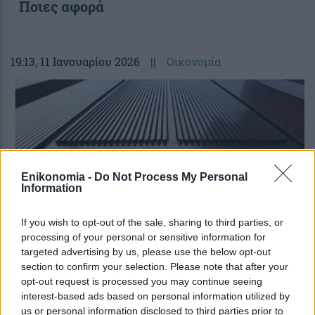
Ποιες αφορά
19:13
, 11 Ιανουαρίου 2026
||
Οικονομία
Enikonomia -
Do Not Process My Personal
Information
If you wish to opt-out of the sale, sharing to third parties, or
processing of your personal or sensitive information for
targeted advertising by us, please use the below opt-out
section to confirm your selection. Please note that after your
Moody’s, DBRS και Scope: Πότε θα
opt-out request is processed you may continue seeing
γίνουν οι νέες αναβαθμίσεις του
interest-based ads based on personal information utilized by
ελληνικού αξιόχρεου
us or personal information disclosed to third parties prior to