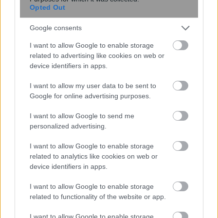
Opted Out
14:20
, 1 Δεκεμβρίου 2024
||
Οικονομία
Google consents
I want to allow Google to enable storage
related to advertising like cookies on web or
device identifiers in apps.
I want to allow my user data to be sent to
Google for online advertising purposes.
I want to allow Google to send me
personalized advertising.
I want to allow Google to enable storage
related to analytics like cookies on web or
Το σχέδιο για ταχύτερη μείωση του
device identifiers in apps.
χρέους φέρνει νέες αναβαθμίσεις της
I want to allow Google to enable storage
ελληνικής οικονομίας
related to functionality of the website or app.
I want to allow Google to enable storage