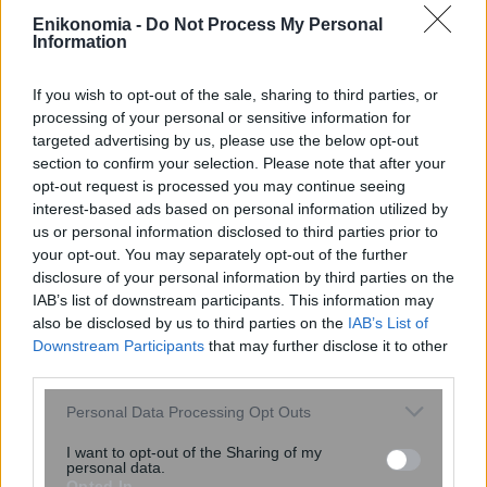
19:50
, 22 Μαρτίου 2026
||
Enikonomia -
Do Not Process My Personal
Information
If you wish to opt-out of the sale, sharing to third parties, or
processing of your personal or sensitive information for
targeted advertising by us, please use the below opt-out
section to confirm your selection. Please note that after your
opt-out request is processed you may continue seeing
interest-based ads based on personal information utilized by
us or personal information disclosed to third parties prior to
your opt-out. You may separately opt-out of the further
disclosure of your personal information by third parties on the
IAB’s list of downstream participants. This information may
also be disclosed by us to third parties on the
IAB’s List of
Λέσβος: Σε απόγνωση οι κτηνοτρόφοι
Downstream Participants
that may further disclose it to other
μετά τα κρούσματα αφθώδους πυρετού –
third parties.
Κρίσιμη σύσκεψη αύριο στο υπουργείο,
Please note that this website/app uses one or more Google
Personal Data Processing Opt Outs
κλειστοί οι Δήμοι του νησιού
services and may gather and store information including but
not limited to your visit or usage behaviour. You may click to
I want to opt-out of the Sharing of my
personal data.
grant or deny consent to Google and its third-party tags to
Opted In