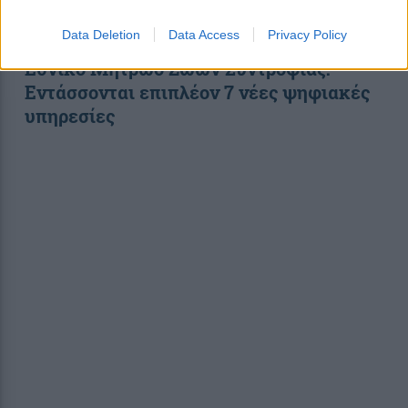
Data Deletion
Data Access
Privacy Policy
Εθνικό Μητρώο Ζώων Συντροφιάς:
Εντάσσονται επιπλέον 7 νέες ψηφιακές
υπηρεσίες