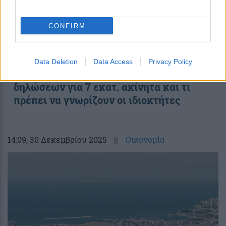
CONFIRM
Data Deletion
Data Access
Privacy Policy
ΜΙΔΑ: Πότε αρχίζει η υποβολή
δηλώσεων για 7 εκατ. ακίνητα και τι
πρέπει να γνωρίζουν οι ιδιοκτήτες
14:09
, 30 Δεκεμβρίου 2025
||
Οικονομία