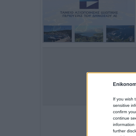
Enikonom
If you wish 
sensitive in
confirm you
continue se
information 
further disc