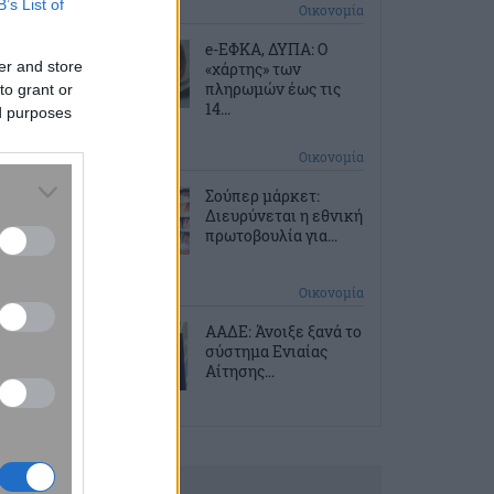
B’s List of
2 ώρες πριν
Οικονομία
e-ΕΦΚΑ, ΔΥΠΑ: Ο
er and store
«χάρτης» των
πληρωμών έως τις
to grant or
14...
ed purposes
3 ώρες πριν
Οικονομία
Σούπερ μάρκετ:
Διευρύνεται η εθνική
πρωτοβουλία για...
3 ώρες πριν
Οικονομία
ΑΑΔΕ: Άνοιξε ξανά το
σύστημα Ενιαίας
Αίτησης...