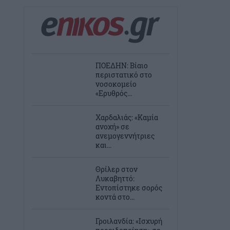
ΠΟΕΔΗΝ: Βίαιο
περιστατικό στο
νοσοκομείο
«Ερυθρός...
Χαρδαλιάς: «Καμία
ανοχή» σε
ανεμογεννήτριες
και...
Θρίλερ στον
Λυκαβηττό:
Εντοπίστηκε σορός
κοντά στο...
Γροιλανδία: «Ισχυρή