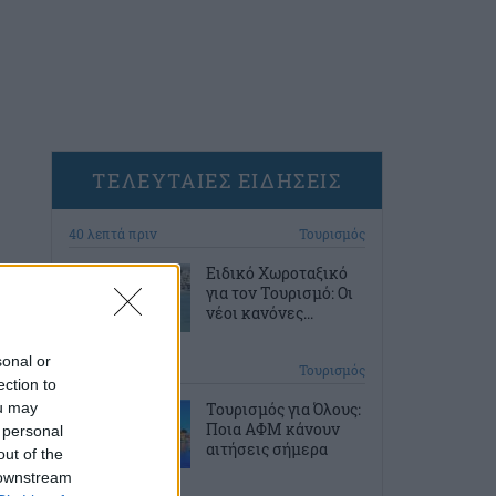
ΤΕΛΕΥΤΑΙΕΣ ΕΙΔΗΣΕΙΣ
40 λεπτά πριν
Τουρισμός
Ειδικό Χωροταξικό
για τον Τουρισμό: Οι
νέοι κανόνες...
sonal or
1 ώρα πριν
Τουρισμός
ection to
ou may
Τουρισμός για Όλους:
Ποια ΑΦΜ κάνουν
 personal
αιτήσεις σήμερα
out of the
 downstream