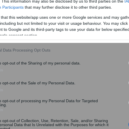
. This information may also be disclosed by us to third parties on the
IA
Participants
that may further disclose it to other third parties.
 that this website/app uses one or more Google services and may gath
including but not limited to your visit or usage behaviour. You may click 
 to Google and its third-party tags to use your data for below specifi
ogle consent section.
l Data Processing Opt Outs
o opt-out of the Sharing of my personal data.
In
o opt-out of the Sale of my Personal Data.
In
to opt-out of processing my Personal Data for Targeted
ing.
In
o opt-out of Collection, Use, Retention, Sale, and/or Sharing
ersonal Data that Is Unrelated with the Purposes for which it
lected.