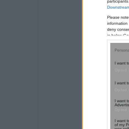
participants
Downstream 
Please note
information 
deny consent
in below Go
Persona
I want t
Opted 
I want t
Opted 
I want 
Advertis
Opted 
I want t
of my P
was col