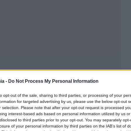
ia -
Do Not Process My Personal Information
to opt-out of the sale, sharing to third parties, or processing of your per
formation for targeted advertising by us, please use the below opt-out s
r selection. Please note that after your opt-out request is processed y
ρολογική μεταρρύθμιση περιλαμβάνονται στην επόμενη
eing interest-based ads based on personal information utilized by us or
ήμερα το απόγευμα από το διοικητικό συμβούλιο του
disclosed to third parties prior to your opt-out. You may separately opt-
losure of your personal information by third parties on the IAB’s list of
( ESM ) των 10 + 2 δισ. ευρώ προς την Ελλάδα .