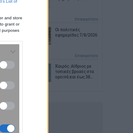
B’s List of
er and store
2 ώρες πριν
Επικαιρότητα
to grant or
Οι πολιτικές
ed purposes
εφημερίδες 7/8/2026
2 ώρες πριν
Επικαιρότητα
Καιρός: Αίθριος με
τοπικές βροχές στα
ορεινά και έως 38...