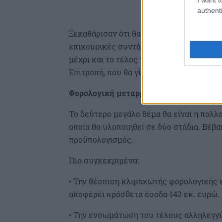
authenti
Ξεκαθάρισαν ότι θα πρέπει και οι ενοποι
επικουρικές συντάξεις να περάσουν σε έ
μέχρι και το τέλος του μήνα. Η πρόταση
Επιτροπή, που θα γίνει μέσα στην εβδομά
Φορολογική μεταρρύθμιση
Το δεύτερο μεγάλο θέμα θα είναι η πολλο
οποία θα υλοποιηθεί σε δύο στάδια. Βέβα
προϋπολογισμός.
Πιο συγκεκριμένα:
• Την θέσπιση κλιμακωτής φορολογικής κ
αποφέρει πρόσθετα έσοδα 142 εκ. ευρώ.
• Την ενσωμάτωση του τέλους αλληλεγγύ