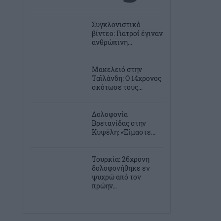
Συγκλονιστικό
βίντεο: Γιατροί έγιναν
ανθρώπινη...
Μακελειό στην
Ταϊλάνδη: Ο 14χρονος
σκότωσε τους...
Δολοφονία
Βρετανίδας στην
Κυψέλη: «Είμαστε...
Τουρκία: 26χρονη
δολοφονήθηκε εν
ψυχρώ από τον
πρώην...