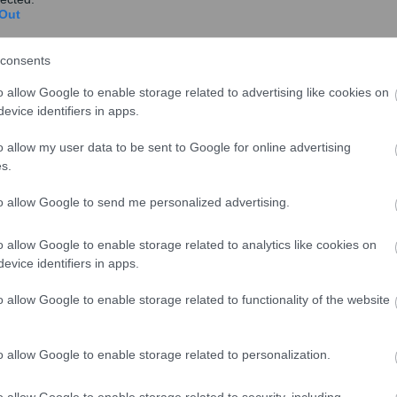
Out
στην Ελλάδα .
ίο και τα τεχνικά κλιμάκια των δανειστών που
consents
συμφωνήσουν για το επόμενο πακέτο προαπαιτούμενων
o allow Google to enable storage related to advertising like cookies on
έρες να παίρνει την τελική μορφή του.
evice identifiers in apps.
ές πριν φύγουν από την Ελλάδα είναι ότι το υπ’
o allow my user data to be sent to Google for online advertising
ναι το ασφαλιστικό. Μάλιστα, απάντησαν με σαφήνεια
s.
χέδιο δύο σταδίων.
to allow Google to send me personalized advertising.
o allow Google to enable storage related to analytics like cookies on
evice identifiers in apps.
o allow Google to enable storage related to functionality of the website
o allow Google to enable storage related to personalization.
o allow Google to enable storage related to security, including