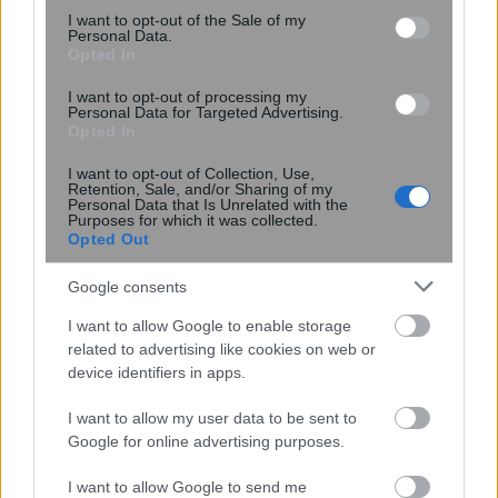
consent section.
I want to opt-out of the Sale of my
Personal Data.
Opted In
I want to opt-out of processing my
Personal Data for Targeted Advertising.
Opted In
I want to opt-out of Collection, Use,
Retention, Sale, and/or Sharing of my
Personal Data that Is Unrelated with the
Purposes for which it was collected.
Opted Out
Νέοι υπέρλεπτοι υπεραγωγοί
Google consents
ανοίγουν τον δρόμο για μικρότερες
και αποδοτικότερες κβαντικές
I want to allow Google to enable storage
συσκευές
related to advertising like cookies on web or
device identifiers in apps.
I want to allow my user data to be sent to
Google for online advertising purposes.
I want to allow Google to send me