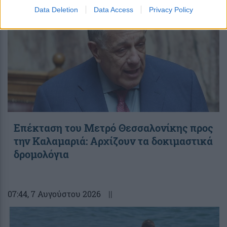
Data Deletion
Data Access
Privacy Policy
Επέκταση του Μετρό Θεσσαλονίκης προς
την Καλαμαριά: Αρχίζουν τα δοκιμαστικά
δρομολόγια
07:44
, 7 Αυγούστου 2026
||