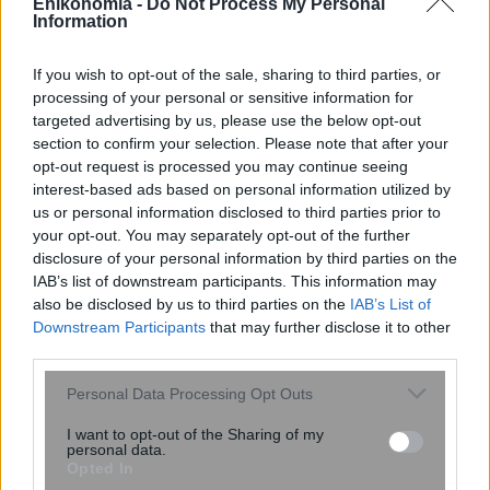
Enikonomia -
Do Not Process My Personal
Information
Πονάνε τα αυτιά σας στο αεροπλάνο;
Το Νο1 κόλπο για να τα
If you wish to opt-out of the sale, sharing to third parties, or
προστατεύσετε
processing of your personal or sensitive information for
targeted advertising by us, please use the below opt-out
section to confirm your selection. Please note that after your
opt-out request is processed you may continue seeing
interest-based ads based on personal information utilized by
us or personal information disclosed to third parties prior to
your opt-out. You may separately opt-out of the further
disclosure of your personal information by third parties on the
IAB’s list of downstream participants. This information may
also be disclosed by us to third parties on the
IAB’s List of
Downstream Participants
that may further disclose it to other
third parties.
Το «φρούτο του Λαέρτη» που είναι
πλούσιο σε αντιοξειδωτικά και μπορεί
Please note that this website/app uses one or more Google
Personal Data Processing Opt Outs
να ενισχύσει το έντερο και τα οστά
services and may gather and store information including but
not limited to your visit or usage behaviour. You may click to
I want to opt-out of the Sharing of my
personal data.
grant or deny consent to Google and its third-party tags to
Opted In
use your data for below specified purposes in below Google