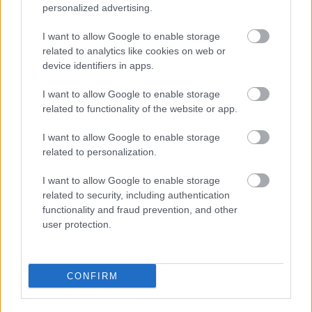
personalized advertising.
I want to allow Google to enable storage
related to analytics like cookies on web or
device identifiers in apps.
Νέα μέθοδος μετατρέπει το PVC σε
λιπαντικό υψηλής απόδοσης
I want to allow Google to enable storage
related to functionality of the website or app.
I want to allow Google to enable storage
related to personalization.
I want to allow Google to enable storage
related to security, including authentication
functionality and fraud prevention, and other
περισσότερα
user protection.
CONFIRM
14:10
, 7 Αυγούστου 2026
||
Επικαιρότητα