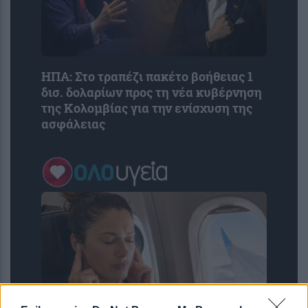
ΗΠΑ: Στο τραπέζι πακέτο βοήθειας 1
δισ. δολαρίων προς τη νέα κυβέρνηση
της Κολομβίας για την ενίσχυση της
ασφάλειας