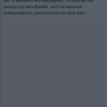
Με τη Realnews που κυκλοφορεί: Το μυστικό του
πατέρα της
Sara
Blaedel
, μαζί αστυνομικά
μυθιστορήματα, μαστορέματα και Real Auto