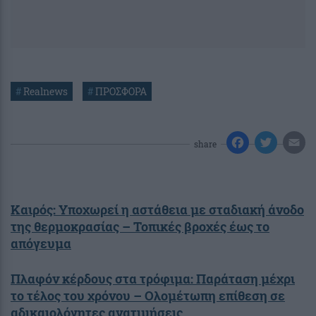
#
Realnews
#
ΠΡΟΣΦΟΡΑ
share
Καιρός: Υποχωρεί η αστάθεια με σταδιακή άνοδο
της θερμοκρασίας – Τοπικές βροχές έως το
απόγευμα
Πλαφόν κέρδους στα τρόφιμα: Παράταση μέχρι
το τέλος του χρόνου – Ολομέτωπη επίθεση σε
αδικαιολόγητες ανατιμήσεις