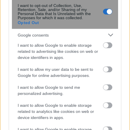
την παραγωγή αμμωνίας
I want to opt-out of Collection, Use,
καταστέλλοντας ανεπιθύμητες
Retention, Sale, and/or Sharing of my
Personal Data that Is Unrelated with the
αντιδράσεις
Purposes for which it was collected.
Opted Out
Google consents
I want to allow Google to enable storage
related to advertising like cookies on web or
device identifiers in apps.
I want to allow my user data to be sent to
Google for online advertising purposes.
Κουίζ: Πόσο καλά γνωρίζετε την
I want to allow Google to send me
ελληνική μυθολογία; Μπορείτε να
personalized advertising.
κάνετε το 3 στα 3;
I want to allow Google to enable storage
related to analytics like cookies on web or
device identifiers in apps.
I want to allow Google to enable storage