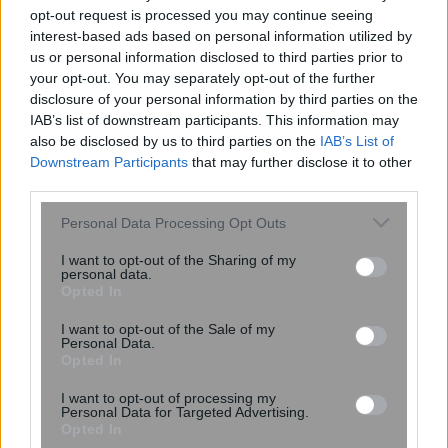
opt-out request is processed you may continue seeing
interest-based ads based on personal information utilized by
Η ομιλία των παιδιών μπορεί να
us or personal information disclosed to third parties prior to
αποκαλύπτει τον μελλοντικό κίνδυνο
your opt-out. You may separately opt-out of the further
κατάθλιψης και άγχους – Τι έδειξε
disclosure of your personal information by third parties on the
μελέτη του Stanford με ...
IAB’s list of downstream participants. This information may
also be disclosed by us to third parties on the
IAB’s List of
Downstream Participants
that may further disclose it to other
third parties.
Please note that this website/app uses one or more Google
Personal Data Processing Opt Outs
services and may gather and store information including but
not limited to your visit or usage behaviour. You may click to
I want to opt-out of the Sharing of my
personal data.
grant or deny consent to Google and its third-party tags to
Opted In
use your data for below specified purposes in below Google
consent section.
I want to opt-out of the Sale of my
Personal Data.
Opted In
I want to opt-out of processing my
Personal Data for Targeted Advertising.
Νέος σχεδιασμός καταλύτη βελτιώνει
Opted In