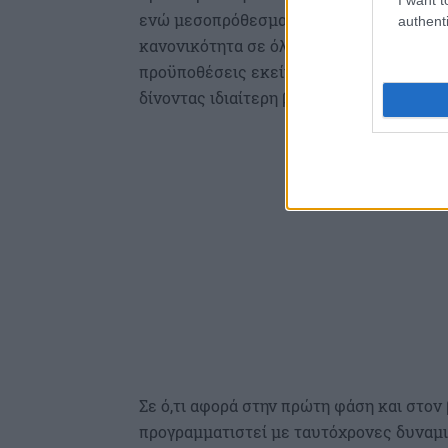
ενώ μεσοπρόθεσμα υλοποιείται αριθμός 
authenti
κανονικότητα σε όλες τις πτυχές της ζω
προϋποθέσεις εκείνες, ώστε να θωρακιστ
δίνοντας ιδιαίτερη βαρύτητα στην αποτρ
Σε ό,τι αφορά στην πρώτη φάση και στον
προγραμματιστεί με ταυτόχρονες δυναμικ