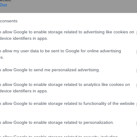
Out
στικά.
consents
o allow Google to enable storage related to advertising like cookies on
evice identifiers in apps.
o allow my user data to be sent to Google for online advertising
s.
to allow Google to send me personalized advertising.
o allow Google to enable storage related to analytics like cookies on
evice identifiers in apps.
τα στην παρούσα φάση σε επίπεδο διαχείρισης της
o allow Google to enable storage related to functionality of the website
ησιών.
ίπε, δύο φάσεις υλοποίησης:
o allow Google to enable storage related to personalization.
εια στις περιοχές που επηρεάζονται από την κρίση,
o allow Google to enable storage related to security, including