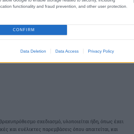
δράσεων με σκοπό, όχι μόνο να επανέλθει η
cation functionality and fraud prevention, and other user protection.
ής του ελληνικού λαού, αλλά να δημιουργηθούν οι
εί η χώρα, από παρόμοιες μελλοντικές απειλές,
οπή.
CONFIRM
Data Deletion
Data Access
Privacy Policy
 βραχυπρόθεσμο σχεδιασμό, υλοποιείται ήδη, όπως έχει
ές και ευέλικτες παρεμβάσεις όπου απαιτείται, και