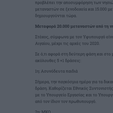
προβλέπει την αποσυμφόρηση των νησιών
μεταναστών σε ξενοδοχεία και 15.000 μ
δημιουργούνται τώρα.
Μεταφορά
20.000
μεταναστών
από
τη
ν
Στόχος, σύμφωνα με τον Υφυπουργό είνα
Αιγαίου, μέχρι τις αρχές του 2020.
Σε ό,τι αφορά στη δεύτερη φάση και στ
ακόλουθες 5 +1 δράσεις:
1η: Ασυνόδευτα παιδιά
Σήμερα, την παγκόσμια ημέρα για τα δικα
δράση. Καθορίζεται Εθνικός Συντονιστή
με το Υπουργείο Εργασίας και το Υπουργ
από τον ίδιον τον πρωθυπουργό.
2η: ΜΚΟ