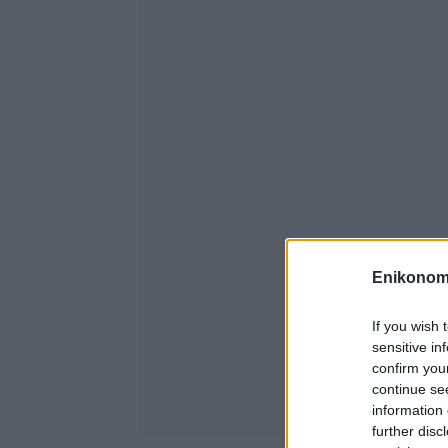
Enikonom
If you wish 
sensitive in
confirm you
continue se
information 
further disc