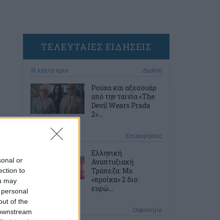
ΤΕΛΕΥΤΑΙΕΣ ΕΙΔΗΣΕΙΣ
31 λεπτά πριν
Διεθνή
Ρούχα και αξεσουάρ
από την ταινία «The
Devil Wears Prada
2»...
1 ώρα πριν
Επιχειρήσεις
Ελληνική
sonal or
Αναπτυξιακή
Τράπεζα: Με
ection to
«προίκα» 2 δισ.
ou may
ευρώ...
 personal
out of the
2 ώρες πριν
Οικονομία
 downstream