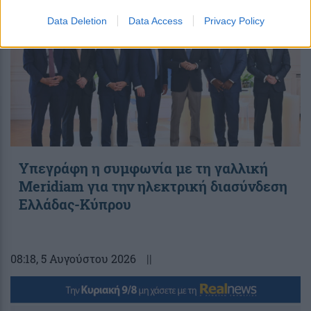
Data Deletion
Data Access
Privacy Policy
Υπεγράφη η συμφωνία με τη γαλλική
Meridiam για την ηλεκτρική διασύνδεση
Ελλάδας-Κύπρου
08:18
, 5 Αυγούστου 2026
||