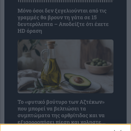
Μόνο όσοι δεν ξεγελιούνται από τις
γραμμές θα βρουν τη γάτα σε 15
δευτερόλεπτα – Αποδείξτε ότι έχετε
HD όραση
Το «φυτικό βούτυρο των Αζτέκων»
που μπορεί να βελτιώσει τα
συμπτώματα της αρθρίτιδας και να
εξισορροπήσει πίεση και χοληστε...