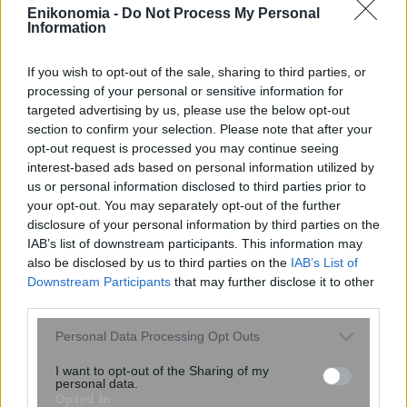
Enikonomia -
Do Not Process My Personal
Information
If you wish to opt-out of the sale, sharing to third parties, or
processing of your personal or sensitive information for
targeted advertising by us, please use the below opt-out
section to confirm your selection. Please note that after your
opt-out request is processed you may continue seeing
interest-based ads based on personal information utilized by
us or personal information disclosed to third parties prior to
your opt-out. You may separately opt-out of the further
disclosure of your personal information by third parties on the
IAB’s list of downstream participants. This information may
Νέος σχεδιασμός καταλύτη βελτιώνει
also be disclosed by us to third parties on the
IAB’s List of
την παραγωγή αμμωνίας
Downstream Participants
that may further disclose it to other
καταστέλλοντας ανεπιθύμητες
third parties.
αντιδράσεις
Please note that this website/app uses one or more Google
Personal Data Processing Opt Outs
services and may gather and store information including but
not limited to your visit or usage behaviour. You may click to
I want to opt-out of the Sharing of my
personal data.
grant or deny consent to Google and its third-party tags to
Opted In