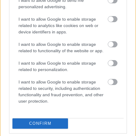
I want to allow Google to send me
08:30
, 6 Αυγούστου 2026
||
personalized advertising.
I want to allow Google to enable storage
related to analytics like cookies on web or
device identifiers in apps.
I want to allow Google to enable storage
related to functionality of the website or app.
I want to allow Google to enable storage
related to personalization.
I want to allow Google to enable storage
related to security, including authentication
Οι πολιτικές εφημερίδες 6/8/2026
functionality and fraud prevention, and other
user protection.
17:59
, 5 Αυγούστου 2026
||
CONFIRM