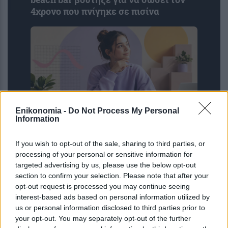
4χρονο που πνίγηκε σε πισίνα
Enikonomia -
Do Not Process My Personal
Information
Moneymaxxing: Η Gen Z θέλει να
If you wish to opt-out of the sale, sharing to third parties, or
βάλει σε τάξη τα οικονομικά της – Η
processing of your personal or sensitive information for
νέα τάση στα social media που
targeted advertising by us, please use the below opt-out
υπόσχεται «ζωή αφθονίας»
section to confirm your selection. Please note that after your
opt-out request is processed you may continue seeing
interest-based ads based on personal information utilized by
us or personal information disclosed to third parties prior to
your opt-out. You may separately opt-out of the further