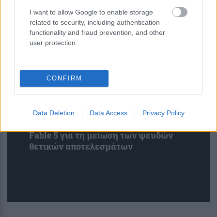
I want to allow Google to enable storage
related to security, including authentication
functionality and fraud prevention, and other
user protection.
CONFIRM
Η Anthropic βελτιώνει τα φίλτρα
Data Deletion
Data Access
Privacy Policy
ασφαλείας της βιολογίας του Claude
Fable 5 για τη μείωση των ψευδών
θετικών αποτελεσμάτων