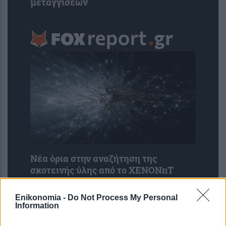
μεταγγίσεων
Νέα όρια στην αναζήτηση της
σκοτεινής ύλης από το XENONnT
Enikonomia -
Do Not Process My Personal
Information