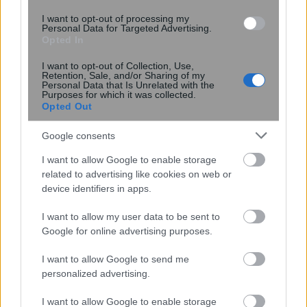
20:40
, 9 Αυγούστου 2026
||
Επικαιρότητα
I want to opt-out of processing my
Personal Data for Targeted Advertising.
Opted In
I want to opt-out of Collection, Use,
Retention, Sale, and/or Sharing of my
Personal Data that Is Unrelated with the
Purposes for which it was collected.
Opted Out
Google consents
I want to allow Google to enable storage
related to advertising like cookies on web or
device identifiers in apps.
Σπατάλη τροφίμων: Η μείωση των
I want to allow my user data to be sent to
αποβλήτων μπορεί να αυξήσει τη
Google for online advertising purposes.
ρύπανση από μικροπλαστικά
I want to allow Google to send me
personalized advertising.
14:07
, 8 Αυγούστου 2026
||
I want to allow Google to enable storage