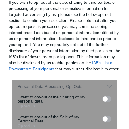
If you wish to opt-out of the sale, sharing to third parties, or
processing of your personal or sensitive information for
targeted advertising by us, please use the below opt-out
section to confirm your selection. Please note that after your
opt-out request is processed you may continue seeing
interest-based ads based on personal information utilized by
UNC6671: Η νέα απειλή που κλέβει
us or personal information disclosed to third parties prior to
δεδομένα από το Microsoft 365 με
your opt-out. You may separately opt-out of the further
υποκλοπή εταιρικών συνεδριών
disclosure of your personal information by third parties on the
IAB’s list of downstream participants. This information may
also be disclosed by us to third parties on the
IAB’s List of
Downstream Participants
that may further disclose it to other
third parties.
Please note that this website/app uses one or more Google
Personal Data Processing Opt Outs
services and may gather and store information including but
not limited to your visit or usage behaviour. You may click to
I want to opt-out of the Sharing of my
personal data.
grant or deny consent to Google and its third-party tags to
Opted In
περισσότερα
use your data for below specified purposes in below Google
consent section.
I want to opt-out of the Sale of my
Personal Data.
Opted In