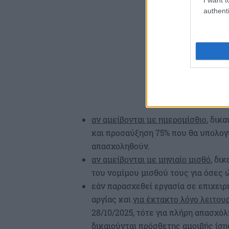
authenti
αν αμείβονται με ημερομίσθιο
, δικ
και προσαύξηση 75% που θα υπολογι
απασχοληθούν.
αν αμείβονται με μηνιαίο μισθό
, δι
του νομίμου μισθού τους για όσες
εάν παρασχεθεί εργασία σε επιχειρ
αργίας και
για έκτακτο λόγο λειτου
28/10/2025, τότε για πλήρη απασχόλ
δικαιούνται πρόσθετης αμοιβής ίσης