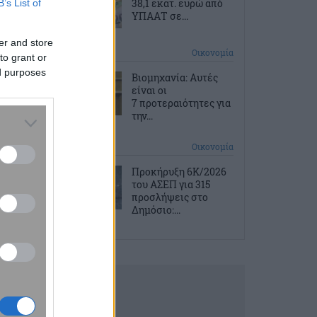
38,1 εκατ. ευρώ από
B’s List of
ΥΠΑΑΤ σε...
er and store
2 ώρες πριν
Οικονομία
to grant or
ed purposes
Βιομηχανία: Αυτές
είναι οι
7 προτεραιότητες για
την...
2 ώρες πριν
Οικονομία
Προκήρυξη 6Κ/2026
του ΑΣΕΠ για 315
προσλήψεις στο
Δημόσιο:...