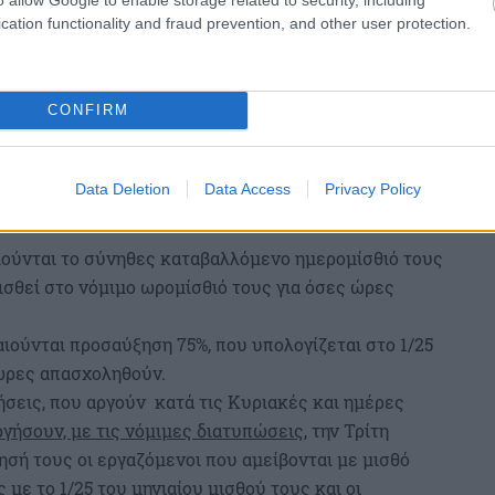
cation functionality and fraud prevention, and other user protection.
CONFIRM
Data Deletion
Data Access
Privacy Policy
αιούνται το σύνηθες καταβαλλόμενο ημερομίσθιό τους
σθεί στο νόμιμο ωρομίσθιό τους για όσες ώρες
καιούνται προσαύξηση 75%, που υπολογίζεται στο 1/25
 ώρες απασχοληθούν.
ήσεις, που αργούν κατά τις Κυριακές και ημέρες
ργήσουν, με τις νόμιμες διατυπώσεις
, την Τρίτη
ησή τους οι εργαζόμενοι που αμείβονται με μισθό
 με το 1/25 του μηνιαίου μισθού τους και οι