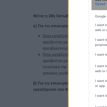
Opted 
Φέτος η 28η Οκτωβρίου συμπίπτει με ημ
Google 
I want t
α) Για τις επιχειρήσεις που δεν λειτουρ
web or d
Όσοι εργάζονται με πενθήμερο σύσ
I want t
αμείβονται με ημερομίσθιο, θα λάβ
purpose
αμειβόμενους με μισθό, καταβάλλετ
Όσοι εργάζονται με εξαήμερο σύστ
I want 
αμείβονται με ημερομίσθιο, θα λάβ
I want t
συνολικά την εβδομάδα), ενώ στους
web or d
μηνιαίος μισθός τους.
I want t
β) Για τις επιχειρήσεις που νόμιμα λειτ
or app.
εργαζόμενοι που θα απασχοληθούν την Τ
I want t
I want t