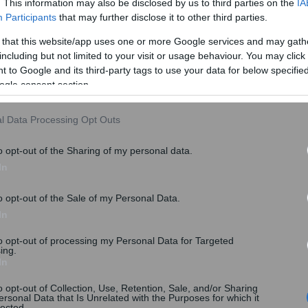
. This information may also be disclosed by us to third parties on the
IA
Participants
that may further disclose it to other third parties.
 that this website/app uses one or more Google services and may gath
τους μισθωτούς του ιδιωτικού τομέα για τον τρόπο
including but not limited to your visit or usage behaviour. You may click 
 to Google and its third-party tags to use your data for below specifi
ogle consent section.
υποχρεωτικές αργίες
(άρθρο 60 Ν. 4808/2021)
, κατά τις
l Data Processing Opt Outs
μισθωτών, καθώς και η λειτουργία των επιχειρήσεων
ύν τις Κυριακές και κατά τις υποχρεωτικές αργίες.
o opt-out of the Sharing of my personal data.
In
o opt-out of the Sale of my Personal Data.
In
to opt-out of processing my Personal Data for Targeted
ing.
In
o opt-out of Collection, Use, Retention, Sale, and/or Sharing
ersonal Data that Is Unrelated with the Purposes for which it
lected.