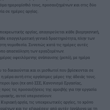
κόμα ημερομίσθιό τους, προσαυξημένων και στις δύο
ία σε ημέρες αργίας.
υποχρεωτικής αργίας, απαγορεύεται κάθε βιομηχανική,
κάθε επαγγελματική γενικά δραστηριότητα, πλην των
στη νομοθεσία. Συνεπώς κατά τις ημέρες αυτές
ρόπο απασχόληση των εργαζομένων.
ημέρας οφειλόμενης ανάπαυσης (ρεπό), με ημέρα
 το δικαιούνται και οι μισθωτοί που βρίσκονται σε
 η μέρα αυτή στις εργάσιμες μέρες της άδειάς τους.
εροι όροι (πχ από ΣΣΕ, Κανονισμό Εργασίας,
 προς τις προσαυξήσεις της αμοιβής για την εργασία
υριακής, αυτοί υπερισχύουν.
ν Κυριακή αργία, τις υποχρεωτικές αργίες, το χρόνο
μένων και τις εξαιρέσεις από αυτές (ανάλογα με τη