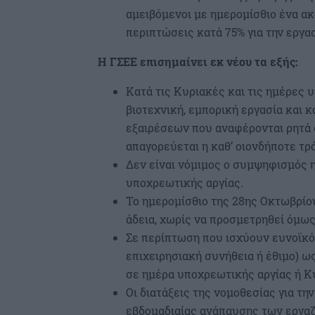
αμειβόμενοι με ημερομίσθιο ένα α
περιπτώσεις κατά 75% για την εργασ
Η ΓΣΕΕ επισημαίνει εκ νέου τα εξής:
Κατά τις Κυριακές και τις ημέρες 
βιοτεχνική, εμπορική εργασία και 
εξαιρέσεων που αναφέρονται ρητά 
απαγορεύεται η καθ’ οιονδήποτε τ
Δεν είναι νόμιμος ο συμψηφισμός 
υποχρεωτικής αργίας.
Το ημερομίσθιο της 28ης Οκτωβρίου
άδεια, χωρίς να προσμετρηθεί όμως
Σε περίπτωση που ισχύουν ευνοϊκότ
επιχειρησιακή συνήθεια ή έθιμο) ως
σε ημέρα υποχρεωτικής αργίας ή Κ
Οι διατάξεις της νομοθεσίας για τη
εβδομαδιαίας ανάπαυσης των εργαζο