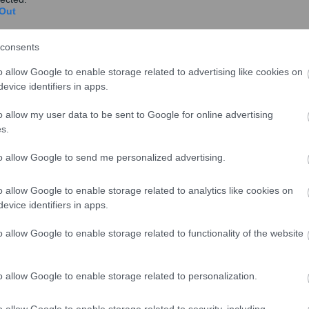
Out
έρα Τρίτη, έτσι ισχύουν τα εξής:
consents
o allow Google to enable storage related to advertising like cookies on
γούν:
evice identifiers in apps.
τημα
και δεν απασχοληθούν την Τρίτη 28/10/2025, εάν
o allow my user data to be sent to Google for online advertising
ουν ένα ημερομίσθιο επιπλέον, ενώ στους
s.
αι κανονικά ο μηνιαίος μισθός τους.
ημα
και δεν απασχοληθούν την Τρίτη 28/10/2025, εάν
to allow Google to send me personalized advertising.
ουν κανονικά το αναλογούν ημερομίσθιο (6 ημερομίσθια
o allow Google to enable storage related to analytics like cookies on
 αμειβόμενους με μισθό, καταβάλλεται κανονικά ο
evice identifiers in apps.
o allow Google to enable storage related to functionality of the website
ουργούν κατά τις Κυριακές και αργίες, οι
ρίτη 28 Οκτωβρίου 2025:
o allow Google to enable storage related to personalization.
o allow Google to enable storage related to security, including