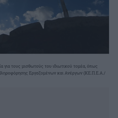
α για τους μισθωτούς του ιδιωτικού τομέα, όπως
Πληροφόρησης Εργαζομένων και Ανέργων (ΚΕ.Π.Ε.Α./