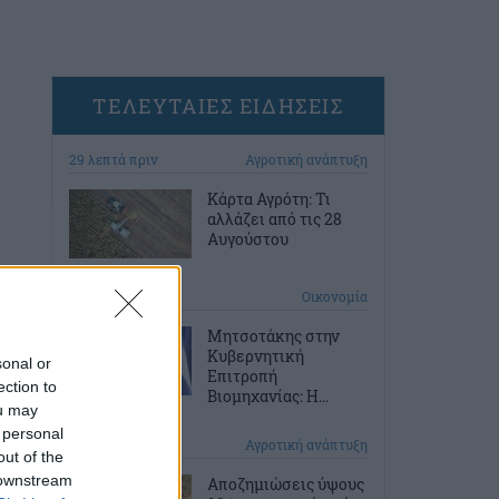
ΤΕΛΕΥΤΑΙΕΣ ΕΙΔΗΣΕΙΣ
29 λεπτά πριν
Αγροτική ανάπτυξη
Κάρτα Αγρότη: Τι
αλλάζει από τις 28
Αυγούστου
59 λεπτά πριν
Οικονομία
Μητσοτάκης στην
Κυβερνητική
sonal or
Επιτροπή
ection to
Βιομηχανίας: Η...
ou may
 personal
1 ώρα πριν
Αγροτική ανάπτυξη
out of the
 downstream
Αποζημιώσεις ύψους