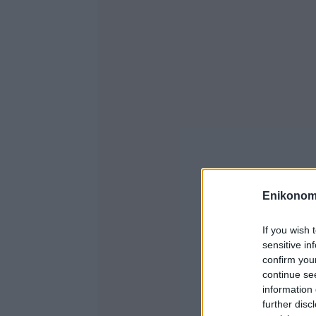
Enikonom
If you wish 
sensitive in
confirm you
continue se
information 
further disc